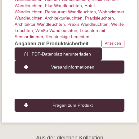
Wandleuchten
,
Flur Wandleuchten
,
Hotel
Wandleuchten
,
Restaurant Wandleuchten
,
Wohnzimmer
Wandleuchten
,
Architektur­leuchten
,
Praxisleuchten
,
Architektur Wandleuchten
,
Praxis Wandleuchten
,
Weiße
Leuchten
,
Weiße Wandleuchten
,
Leuchten mit
Sensordimmer
,
Rechteckige Leuchten
Angaben zur Produktsicherheit
Anzeigen
PDF-Datenblatt herunterladen
Versandinformationen
Fragen zum Produkt
Aus der gleichen Kollektion