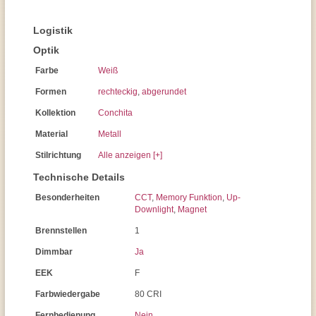
Logistik
Optik
Farbe
Weiß
Formen
rechteckig
,
abgerundet
Kollektion
Conchita
Material
Metall
Stilrichtung
Alle anzeigen [+]
Technische Details
Besonderheiten
CCT
,
Memory Funktion
,
Up-
Downlight
,
Magnet
Brennstellen
1
Dimmbar
Ja
EEK
F
Farbwiedergabe
80 CRI
Fernbedienung
Nein