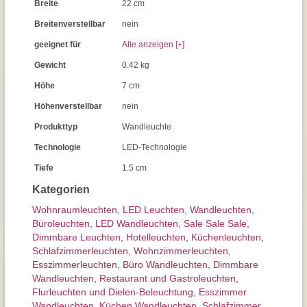
Breite
22 cm
Breitenverstellbar
nein
geeignet für
Alle anzeigen [+]
Gewicht
0.42 kg
Höhe
7 cm
Höhenverstellbar
nein
Produkttyp
Wandleuchte
Technologie
LED-Technologie
Tiefe
1.5 cm
Kategorien
Wohnraum­leuchten
,
LED Leuchten
,
Wand­leuchten
,
Büroleuchten
,
LED Wandleuchten
,
Sale Sale Sale
,
Dimmbare Leuchten
,
Hotelleuchten
,
Küchenleuchten
,
Schlafzimmer­leuchten
,
Wohnzimmer­leuchten
,
Esszimmer­­leuchten
,
Büro Wandleuchten
,
Dimmbare
Wandleuchten
,
Restaurant und Gastroleuchten
,
Flurleuchten und Dielen-Beleuchtung
,
Esszimmer
Wandleuchten
,
Küchen Wandleuchten
,
Schlafzimmer