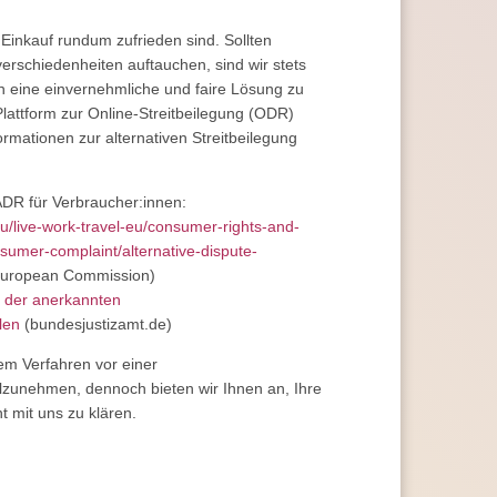
Einkauf rundum zufrieden sind. Sollten
schiedenheiten auftauchen, sind wir stets
n eine einvernehmliche und faire Lösung zu
Plattform zur Online-Streitbeilegung (ODR)
ormationen zur alternativen Streitbeilegung
DR für Verbraucher:innen:
u/live-work-travel-eu/consumer-rights-and-
sumer-complaint/alternative-dispute-
European Commission)
e der anerkannten
len
(bundesjustizamt.de)
inem Verfahren vor einer
ilzunehmen, dennoch bieten wir Ihnen an, Ihre
nt mit uns zu klären.