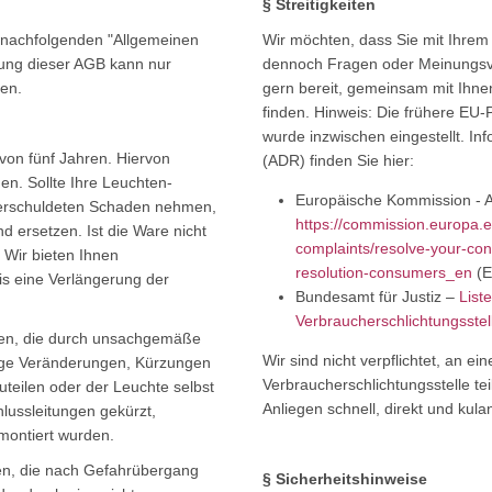
§ Streitigkeiten
 nachfolgenden "Allgemeinen
Wir möchten, dass Sie mit Ihrem 
ung dieser AGB kann nur
dennoch Fragen oder Meinungsver
en.
gern bereit, gemeinsam mit Ihne
finden. Hinweis: Die frühere EU-
wurde inzwischen eingestellt. Inf
von fünf Jahren. Hiervon
(ADR) finden Sie hier:
n. Sollte Ihre Leuchten-
Europäische Kommission - A
stverschuldeten Schaden nehmen,
https://commission.europa.e
ersetzen. Ist die Ware nicht
complaints/resolve-your-con
. Wir bieten Ihnen
resolution-consumers_en
(
is eine Verlängerung der
Bundesamt für Justiz –
List
Verbraucherschlichtungsstel
den, die durch unsachgemäße
Wir sind nicht verpflichtet, an e
dige Veränderungen, Kürzungen
Verbraucherschlichtungsstelle te
teilen oder der Leuchte selbst
Anliegen schnell, direkt und kula
lussleitungen gekürzt,
 montiert wurden.
den, die nach Gefahrübergang
§ Sicherheitshinweise