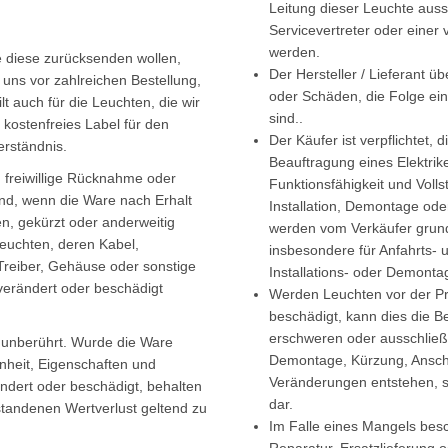
Leitung dieser Leuchte auss
Servicevertreter oder einer
werden.
ie diese zurücksenden wollen,
Der Hersteller / Lieferant 
uns vor zahlreichen Bestellung,
oder Schäden, die Folge e
ilt auch für die Leuchten, die wir
sind..
 kostenfreies Label für den
Der Käufer ist verpflichtet,
erständnis.
Beauftragung eines Elektrike
, freiwillige Rücknahme oder
Funktionsfähigkeit und Volls
ind, wenn die Ware nach Erhalt
Installation, Demontage ode
en, gekürzt oder anderweitig
werden vom Verkäufer grund
Leuchten, deren Kabel,
insbesondere für Anfahrts- u
Treiber, Gehäuse oder sonstige
Installations- oder Demont
verändert oder beschädigt
Werden Leuchten vor der Prü
beschädigt, kann dies die B
erschweren oder ausschließ
n unberührt. Wurde die Ware
Demontage, Kürzung, Anschl
nheit, Eigenschaften und
Veränderungen entstehen, s
ändert oder beschädigt, behalten
dar.
tstandenen Wertverlust geltend zu
Im Falle eines Mangels besc