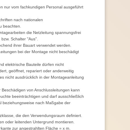
fen nur vom fachkundigen Personal ausgeführt
chriften nach nationalen
u beachten.
ntagearbeiten die Netzleitung spannungsfrei
bzw. Schalter "Aus".
rechend ihrer Bauart verwendet werden.
 Leitungen bei der Montage nicht beschädigt
d elektrische Bauteile dürfen nicht
ert, geöffnet, repariert oder anderweitig
ies nicht ausdrücklich in der Montageanleitung
 Beschädigen von Anschlussleitungen kann
euchte beeinträchtigen und darf ausschließlich
al beziehungsweise nach Maßgabe der
tzklasse, die den Verwendungsraum definiert.
ten oder leitenden Untergrund montieren.
kante zur angestrahlten Fläche = x m.