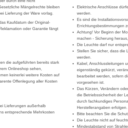
der durch eine nicht
 Gesetzliche Mängelrechte bleiben
Elektrische Anschlüsse dür
bei Lieferung der Ware vorlag.
werden.
Es sind die Installationsvors
das Kaufdatum der Original-
Errichtungsbestimmungen z
Reklamation oder Garantie fängt
Achtung! Vor Beginn der Mo
machen - Sicherung heraus, 
Die Leuchte darf nur entsp
Stellen Sie sicher, dass die
werden.
en die aufgeführten bereits stark
Kabel, Anschlussleitungen un
serem Onlineshop sehen,
eigenständig gekürzt, veränd
mmen keinerlei weitere Kosten auf
bearbeitet werden, sofern d
parente Offenlegung aller Kosten
vorgesehen ist.
Das Kürzen, Verändern oder
die Betriebssicherheit der L
durch fachkundiges Person
bei Lieferungen außerhalb
Herstellerangaben erfolgen.
 uns entsprechende Mehrkosten
Bitte beachten Sie die Schu
Die Leuchte nicht auf feuch
Mindestabstand von Strahler