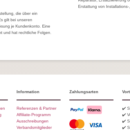
Reparatur, Ersatzlieferung 
Erstattung von Installations-,
ellung, die über ein
s gilt bei unseren
sung je Kundenkonto. Eine
t und hat rechtliche Folgen.
Information
Zahlungsarten
Vort
ten
Referenzen & Partner
✔️ 
g
Affiliate-Programm
✔️ V
Ausschreibungen
✔️ 
Verbandsmitglieder
✔️ S