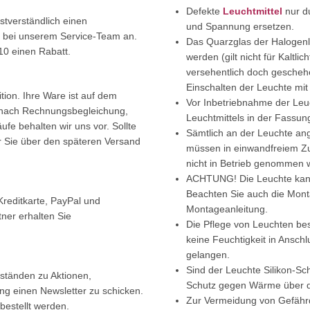
Defekte
Leuchtmittel
nur du
stverständlich einen
und Spannung ersetzen.
ld bei unserem Service-Team an.
Das Quarzglas der Halogenl
10 einen Rabatt.
werden (gilt nicht für Kaltli
versehentlich doch gescheh
Einschalten der Leuchte mi
tion. Ihre Ware ist auf dem
Vor Inbetriebnahme der Leuc
t nach Rechnungsbegleichung,
Leuchtmittels in der Fassun
fe behalten wir uns vor. Sollte
Sämtlich an der Leuchte an
wir Sie über den späteren Versand
müssen in einwandfreiem Zus
nicht in Betrieb genommen 
ACHTUNG! Die Leuchte kann 
Beachten Sie auch die Mont
Kreditkarte, PayPal und
Montageanleitung.
ner erhalten Sie
Die Pflege von Leuchten bes
keine Feuchtigkeit in Ansch
gelangen.
Sind der Leuchte Silikon-S
ständen zu Aktionen,
Schutz gegen Wärme über d
 einen Newsletter zu schicken.
Zur Vermeidung von Gefährd
bestellt werden.