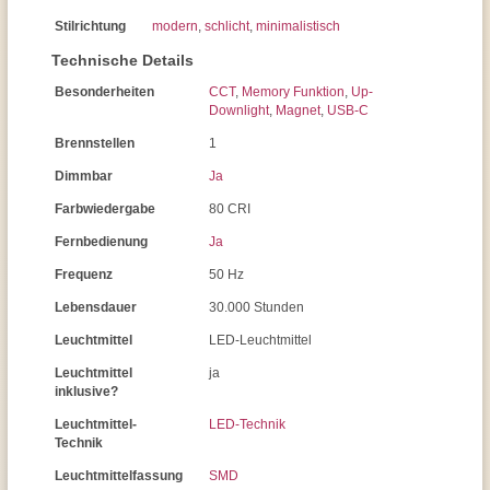
Stilrichtung
modern
,
schlicht
,
minimalistisch
Technische Details
Besonderheiten
CCT
,
Memory Funktion
,
Up-
Downlight
,
Magnet
,
USB-C
Brennstellen
1
Dimmbar
Ja
Farbwiedergabe
80 CRI
Fernbedienung
Ja
Frequenz
50 Hz
Lebensdauer
30.000 Stunden
Leuchtmittel
LED-Leuchtmittel
Leuchtmittel
ja
inklusive?
Leuchtmittel-
LED-Technik
Technik
Leuchtmittelfassung
SMD