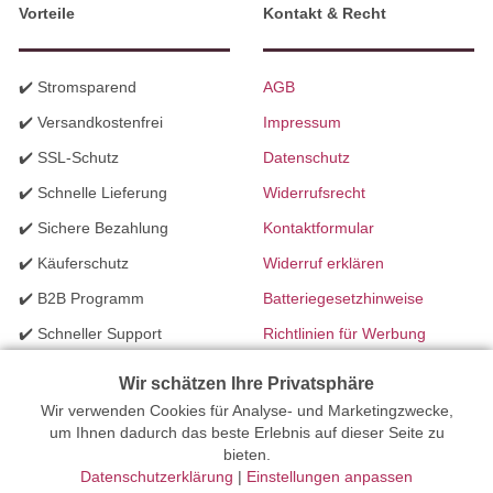
Vorteile
Kontakt & Recht
✔️ Stromsparend
AGB
✔️ Versandkostenfrei
Impressum
✔️ SSL-Schutz
Datenschutz
✔️ Schnelle Lieferung
Widerrufsrecht
✔️ Sichere Bezahlung
Kontaktformular
✔️ Käuferschutz
Widerruf erklären
✔️ B2B Programm
Batteriegesetzhinweise
✔️ Schneller Support
Richtlinien für Werbung
✔️ Mengenrabatte
Wir schätzen Ihre Privatsphäre
Wir verwenden Cookies für Analyse- und Marketingzwecke,
Ihr Onlinefachhandel für Beleuchtung seit 2012 | Erstellt mit
um Ihnen dadurch das beste Erlebnis auf dieser Seite zu
bieten.
peleides.io
Datenschutzerklärung
|
Einstellungen anpassen