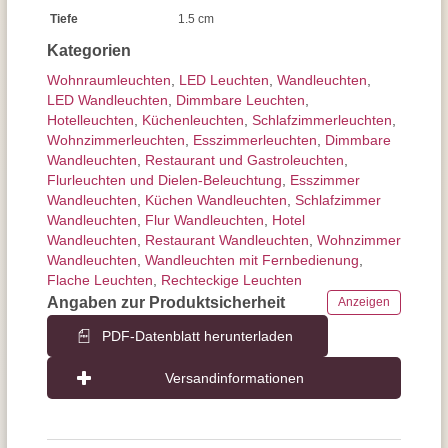
Tiefe
1.5 cm
Kategorien
Wohnraum­leuchten
,
LED Leuchten
,
Wand­leuchten
,
LED Wandleuchten
,
Dimmbare Leuchten
,
Hotelleuchten
,
Küchenleuchten
,
Schlafzimmer­leuchten
,
Wohnzimmer­leuchten
,
Esszimmer­­leuchten
,
Dimmbare
Wandleuchten
,
Restaurant und Gastroleuchten
,
Flurleuchten und Dielen-Beleuchtung
,
Esszimmer
Wandleuchten
,
Küchen Wandleuchten
,
Schlafzimmer
Wandleuchten
,
Flur Wandleuchten
,
Hotel
Wandleuchten
,
Restaurant Wandleuchten
,
Wohnzimmer
Wandleuchten
,
Wandleuchten mit Fernbedienung
,
Flache Leuchten
,
Rechteckige Leuchten
Angaben zur Produktsicherheit
Anzeigen
PDF-Datenblatt herunterladen
Versandinformationen