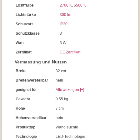
Lichtfarbe
2700 K
,
6500 K
Lichtstärke
300 lm
Schutzart
IP20
Schutzklasse
3
Watt
3 W
Zertifikat
CE Zertifikat
Vermassung und Nutzen
Breite
32 cm
Breitenverstellbar
nein
geeignet für
Alle anzeigen [+]
Gewicht
0.55 kg
Höhe
7 cm
Höhenverstellbar
nein
Produkttyp
Wandleuchte
Technologie
LED-Technologie