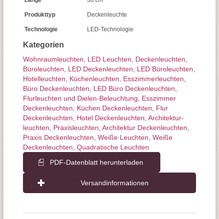
Länge
30 cm
Produkttyp
Deckenleuchte
Technologie
LED-Technologie
Kategorien
Wohnraum­leuchten
,
LED Leuchten
,
Decken­leuchten
,
Büroleuchten
,
LED Deckenleuchten
,
LED Büroleuchten
,
Hotelleuchten
,
Küchenleuchten
,
Esszimmer­­leuchten
,
Büro Deckenleuchten
,
LED Büro Deckenleuchten
,
Flurleuchten und Dielen-Beleuchtung
,
Esszimmer
Deckenleuchten
,
Küchen Deckenleuchten
,
Flur
Deckenleuchten
,
Hotel Deckenleuchten
,
Architektur­
leuchten
,
Praxisleuchten
,
Architektur Deckenleuchten
,
Praxis Deckenleuchten
,
Weiße Leuchten
,
Weiße
Deckenleuchten
,
Quadratische Leuchten
PDF-Datenblatt herunterladen
Versandinformationen