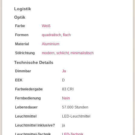
Logistik
Optik
Farbe
Weiß
Formen
quadratisch
,
flach
Material
Aluminium
Stilrichtung
modern
,
schlicht
,
minimalistisch
Technische Details
Dimmbar
Ja
EEK
D
Farbwiedergabe
83 CRI
Fernbedienung
Nein
Lebensdauer
57.000 Stunden
Leuchtmittel
LED-Leuchtmittel
Leuchtmittel inklusive?
ja
Leuchtmittel-Technik
LED-Technik