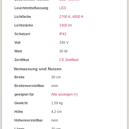
Leuchtmittelfassung
LED
Lichtfarbe
2700 K
,
4000 K
Lichtstärke
3300 lm
Schutzart
IP42
Volt
240 V
Watt
30 W
Zertifikat
CE Zertifikat
Vermassung und Nutzen
Breite
30 cm
Breitenverstellbar
nein
geeignet für
Alle anzeigen [+]
Gewicht
1,59 kg
Höhe
4,2 cm
Höhenverstellbar
nein