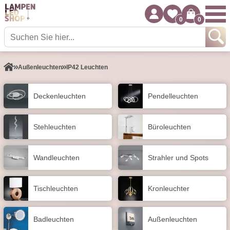
0
0
Außen­leuchten
IP42 Leuchten
Decken­leuchten
Pendel­leuchten
Stehleuchten
Büroleuchten
Wand­leuchten
Strahler und Spots
Tisch­leuchten
Kronleuchter
Badleuchten
Außen­leuchten