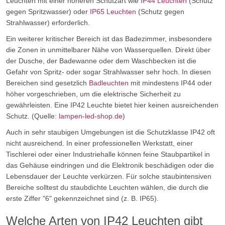
Leuchten mit einer höheren Schutzart wie
IP44 Leuchten
(Schutz
gegen Spritzwasser) oder
IP65 Leuchten
(Schutz gegen
Strahlwasser) erforderlich.
Ein weiterer kritischer Bereich ist das Badezimmer, insbesondere
die Zonen in unmittelbarer Nähe von Wasserquellen. Direkt über
der Dusche, der Badewanne oder dem Waschbecken ist die
Gefahr von Spritz- oder sogar Strahlwasser sehr hoch. In diesen
Bereichen sind gesetzlich
Badleuchten
mit mindestens IP44 oder
höher vorgeschrieben, um die elektrische Sicherheit zu
gewährleisten. Eine IP42 Leuchte bietet hier keinen ausreichenden
Schutz. (Quelle:
lampen-led-shop.de
)
Auch in sehr staubigen Umgebungen ist die Schutzklasse IP42 oft
nicht ausreichend. In einer professionellen Werkstatt, einer
Tischlerei oder einer Industriehalle können feine Staubpartikel in
das Gehäuse eindringen und die Elektronik beschädigen oder die
Lebensdauer der Leuchte verkürzen. Für solche staubintensiven
Bereiche solltest du staubdichte Leuchten wählen, die durch die
erste Ziffer "6" gekennzeichnet sind (z. B. IP65).
Welche Arten von IP42 Leuchten gibt