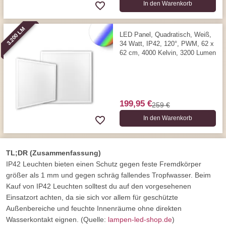
In den Warenkorb
3.200 LM
LED Panel, Quadratisch, Weiß,
34 Watt, IP42, 120°, PWM, 62 x
62 cm, 4000 Kelvin, 3200 Lumen
199,95 €
259 €
In den Warenkorb
TL;DR (Zusammenfassung)
IP42 Leuchten bieten einen Schutz gegen feste Fremdkörper
größer als 1 mm und gegen schräg fallendes Tropfwasser. Beim
Kauf von IP42 Leuchten solltest du auf den vorgesehenen
Einsatzort achten, da sie sich vor allem für geschützte
Außenbereiche und feuchte Innenräume ohne direkten
Wasserkontakt eignen. (Quelle:
lampen-led-shop.de
)