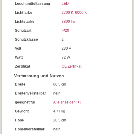
Leuchtmittelfassung
LED
Lichtfarbe
2700 K
,
6000 K
Lichtstärke
3800 lm
Schutzart
IP20
Schutzklasse
2
Volt
230 V
Watt
72 W
Zertifikat
CE Zertifikat
Vermassung und Nutzen
Breite
80.5 cm
Breitenverstellbar
nein
geeignet für
Alle anzeigen [+]
Gewicht
4.77 kg
Höhe
20.5 cm
Höhenverstellbar
nein