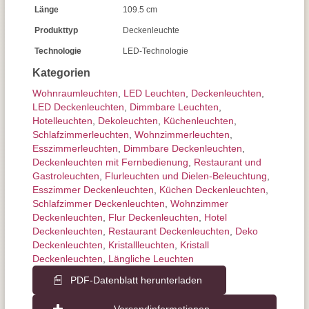
Länge
109.5 cm
Produkttyp
Deckenleuchte
Technologie
LED-Technologie
Kategorien
Wohnraum­leuchten
,
LED Leuchten
,
Decken­leuchten
,
LED Deckenleuchten
,
Dimmbare Leuchten
,
Hotelleuchten
,
Dekoleuchten
,
Küchenleuchten
,
Schlafzimmer­leuchten
,
Wohnzimmer­leuchten
,
Esszimmer­­leuchten
,
Dimmbare Deckenleuchten
,
Deckenleuchten mit Fernbedienung
,
Restaurant und
Gastroleuchten
,
Flurleuchten und Dielen-Beleuchtung
,
Esszimmer Deckenleuchten
,
Küchen Deckenleuchten
,
Schlafzimmer Deckenleuchten
,
Wohnzimmer
Deckenleuchten
,
Flur Deckenleuchten
,
Hotel
Deckenleuchten
,
Restaurant Deckenleuchten
,
Deko
Deckenleuchten
,
Kristallleuchten
,
Kristall
Deckenleuchten
,
Längliche Leuchten
PDF-Datenblatt herunterladen