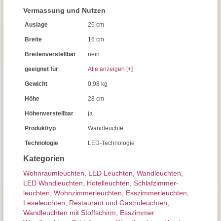
Vermassung und Nutzen
Auslage
26 cm
Breite
16 cm
Breitenverstellbar
nein
geeignet für
Alle anzeigen [+]
Gewicht
0,98 kg
Höhe
28 cm
Höhenverstellbar
ja
Produkttyp
Wandleuchte
Technologie
LED-Technologie
Kategorien
Wohnraum­leuchten
,
LED Leuchten
,
Wand­leuchten
,
LED Wandleuchten
,
Hotelleuchten
,
Schlafzimmer­
leuchten
,
Wohnzimmer­leuchten
,
Esszimmer­­leuchten
,
Leseleuchten
,
Restaurant und Gastroleuchten
,
Wandleuchten mit Stoffschirm
,
Esszimmer