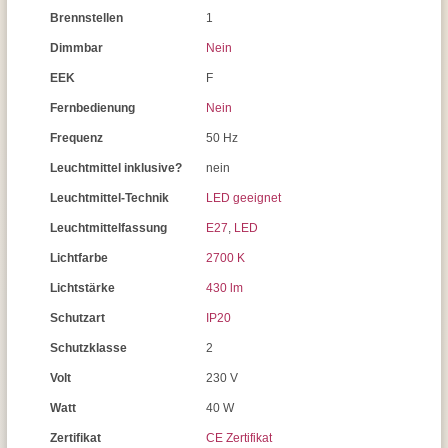
Brennstellen
1
Dimmbar
Nein
EEK
F
Fernbedienung
Nein
Frequenz
50 Hz
Leuchtmittel inklusive?
nein
Leuchtmittel-Technik
LED geeignet
Leuchtmittelfassung
E27
,
LED
Lichtfarbe
2700 K
Lichtstärke
430 lm
Schutzart
IP20
Schutzklasse
2
Volt
230 V
Watt
40 W
Zertifikat
CE Zertifikat