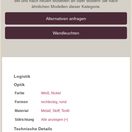
bei uns nach neuen Modellen an oder stöbern Sie nach
ähnlichen Modellen dieser Kategorie.
Alternativen anfragen
Wand­leuchten
Logistik
Optik
Farbe
Weiß
,
Nickel
Formen
rechteckig
,
rund
Material
Metall
,
Stoff
,
Textil
Stilrichtung
Alle anzeigen [+]
Technische Details