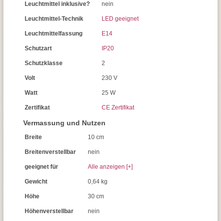
Leuchtmittel inklusive?
nein
Leuchtmittel-Technik
LED geeignet
Leuchtmittelfassung
E14
Schutzart
IP20
Schutzklasse
2
Volt
230 V
Watt
25 W
Zertifikat
CE Zertifikat
Vermassung und Nutzen
Breite
10 cm
Breitenverstellbar
nein
geeignet für
Alle anzeigen [+]
Gewicht
0,64 kg
Höhe
30 cm
Höhenverstellbar
nein