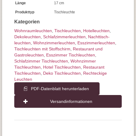
Länge
17 cm
Produkttyp
Tischleuchte
Kategorien
Wohnraum­leuchten
,
Tisch­leuchten
,
Hotelleuchten
,
Dekoleuchten
,
Schlafzimmer­leuchten
,
Nachttisch­
leuchten
,
Wohnzimmer­leuchten
,
Esszimmer­­leuchten
,
Tischleuchten mit Stoffschirm
,
Restaurant und
Gastroleuchten
,
Esszimmer Tischleuchten
,
Schlafzimmer Tischleuchten
,
Wohnzimmer
Tischleuchten
,
Hotel Tischleuchten
,
Restaurant
Tischleuchten
,
Deko Tischleuchten
,
Rechteckige
Leuchten
PDF-Datenblatt herunterladen
Versandinformationen