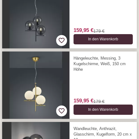
159,95 €
179 €
In den Warenkorb
Hängeleuchte, Messing, 3
Kugelschirme, Weiß, 150 cm
Höhe
159,95 €
179 €
In den Warenkorb
Wandleuchte, Anthrazit,
Glasschirm, Kugelform, 20 cm x