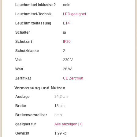
Leuchtmittel inklusive?
nein
Leuchtmittel-Technik
LED geeignet
Leuchtmittelfassung
E14
Schalter
ja
Schutzart
IP20
Schutzklasse
2
Volt
230 V
Watt
28 W
Zertifikat
CE Zertifikat
Vermassung und Nutzen
Auslage
24,2 cm
Breite
18 cm
Breitenverstellbar
nein
geeignet für
Alle anzeigen [+]
Gewicht
1,99 kg