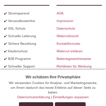
✔️ Stromsparend
AGB
✔️ Versandkostenfrei
Impressum
✔️ SSL-Schutz
Datenschutz
✔️ Schnelle Lieferung
Widerrufsrecht
✔️ Sichere Bezahlung
Kontaktformular
✔️ Käuferschutz
Widerruf erklären
✔️ B2B Programm
Batteriegesetzhinweise
✔️ Schneller Support
Richtlinien für Werbung
✔️ Mengenrabatte
Wir schätzen Ihre Privatsphäre
Wir verwenden Cookies für Analyse- und Marketingzwecke,
Ihr Onlinefachhandel für Beleuchtung seit 2012 | Erstellt mit
um Ihnen dadurch das beste Erlebnis auf dieser Seite zu
bieten.
peleides.io
Datenschutzerklärung
|
Einstellungen anpassen