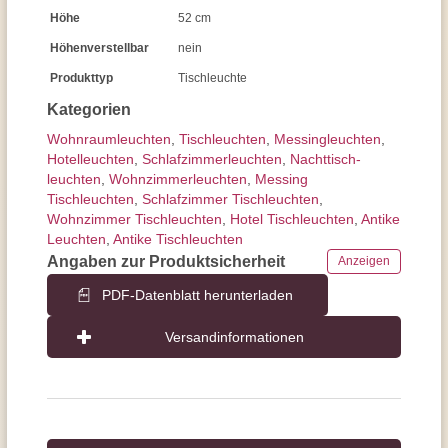
Höhe
52 cm
Höhenverstellbar
nein
Produkttyp
Tischleuchte
Kategorien
Wohnraum­leuchten
,
Tisch­leuchten
,
Messingleuchten
,
Hotelleuchten
,
Schlafzimmer­leuchten
,
Nachttisch­
leuchten
,
Wohnzimmer­leuchten
,
Messing
Tischleuchten
,
Schlafzimmer Tischleuchten
,
Wohnzimmer Tischleuchten
,
Hotel Tischleuchten
,
Antike
Leuchten
,
Antike Tischleuchten
Angaben zur Produktsicherheit
Anzeigen
PDF-Datenblatt herunterladen
Versandinformationen