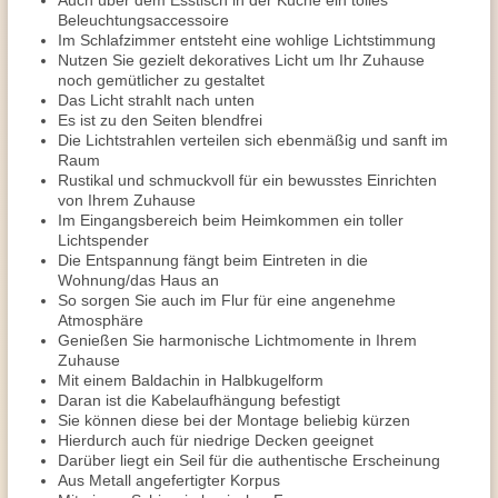
Auch über dem Esstisch in der Küche ein tolles
Beleuchtungsaccessoire
Im Schlafzimmer entsteht eine wohlige Lichtstimmung
Nutzen Sie gezielt dekoratives Licht um Ihr Zuhause
noch gemütlicher zu gestaltet
Das Licht strahlt nach unten
Es ist zu den Seiten blendfrei
Die Lichtstrahlen verteilen sich ebenmäßig und sanft im
Raum
Rustikal und schmuckvoll für ein bewusstes Einrichten
von Ihrem Zuhause
Im Eingangsbereich beim Heimkommen ein toller
Lichtspender
Die Entspannung fängt beim Eintreten in die
Wohnung/das Haus an
So sorgen Sie auch im Flur für eine angenehme
Atmosphäre
Genießen Sie harmonische Lichtmomente in Ihrem
Zuhause
Mit einem Baldachin in Halbkugelform
Daran ist die Kabelaufhängung befestigt
Sie können diese bei der Montage beliebig kürzen
Hierdurch auch für niedrige Decken geeignet
Darüber liegt ein Seil für die authentische Erscheinung
Aus Metall angefertigter Korpus