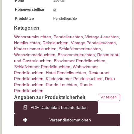
Höhe
150 cm
Höhenverstellbar
ja
Produkttyp
Pendelleuchte
Kategorien
Wohnraum­leuchten
,
Pendel­leuchten
,
Vintage-Leuchten
,
Hotelleuchten
,
Dekoleuchten
,
Vintage Pendelleuchten
,
Kinderzimmer­leuchten
,
Schlafzimmer­leuchten
,
Wohnzimmer­leuchten
,
Esszimmer­­leuchten
,
Restaurant
und Gastroleuchten
,
Esszimmer Pendelleuchten
,
Schlafzimmer Pendelleuchten
,
Wohnzimmer
Pendelleuchten
,
Hotel Pendelleuchten
,
Restaurant
Pendelleuchten
,
Kinderzimmer Pendelleuchten
,
Deko
Pendelleuchten
,
Runde Leuchten
,
Runde
Pendelleuchten
Angaben zur Produktsicherheit
Anzeigen
PDF-Datenblatt herunterladen
Versandinformationen