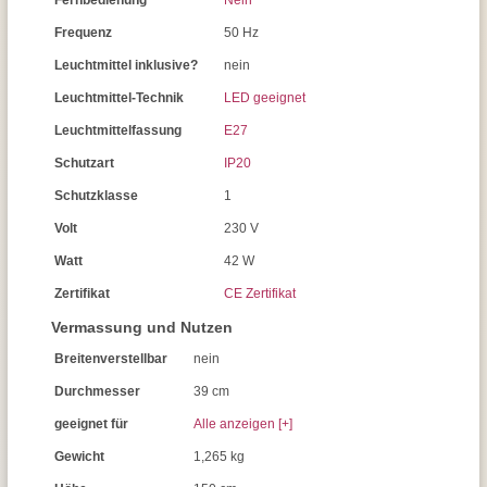
Fernbedienung
Nein
Frequenz
50 Hz
Leuchtmittel inklusive?
nein
Leuchtmittel-Technik
LED geeignet
Leuchtmittelfassung
E27
Schutzart
IP20
Schutzklasse
1
Volt
230 V
Watt
42 W
Zertifikat
CE Zertifikat
Vermassung und Nutzen
Breitenverstellbar
nein
Durchmesser
39 cm
geeignet für
Alle anzeigen [+]
Gewicht
1,265 kg