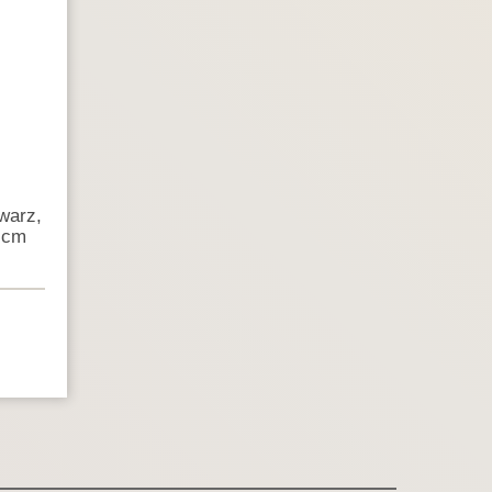
warz,
 cm