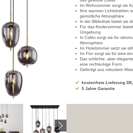
das gewisse Etwas
Im Wohnzimmer sorgt sie f
Ihre warmen Lichtstrahlen 
gemütliche Atmosphäre
In der Bibliothek bietet sie
Für das Kinderzimmer bietet
Umgebung
In Cafés sorgt sie für sti
Atmosphäre
Im Hotelzimmer setzt sie stil
Im Flur sorgt sie für eine 
Das schlichte, aber elegant
eine rechteckige Form
Gefertigt aus robustem Meta
In stilvollem Schwarz und R
Die Pendelleuchte wird mit
kostenfreie Lieferung DE
Eignet sich für den übliche
5 Jahre Garantie
Die Schutzklasse 1 gewährlei
Innenbereich
Die Klassifikation IP20 mac
Die Breite der Leuchte mis
Die Länge der Pendelleucht
Als Lichtquelle dient die E1
Geeignet für Leuchtmittel mi
Wir empfehlen Ihnen den Ei