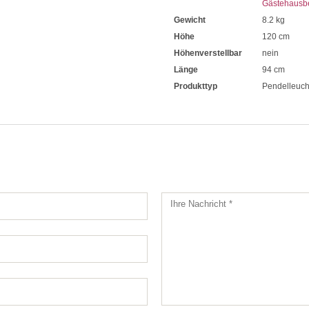
Gästehausb
Gewicht
8.2 kg
Höhe
120 cm
Höhenverstellbar
nein
Länge
94 cm
Produkttyp
Pendelleuch