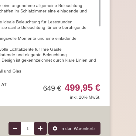
ür eine angenehme allgemeine Beleuchtung
schaffen im Schlafzimmer eine einladende und
 die ideale Beleuchtung für Lesestunden
 sie sanfte Beleuchtung für eine beruhigende
mmungsvolle Momente und eine einladende
volle Lichtakzente für Ihre Gäste
einladende und elegante Beleuchtung
e Design ist gekennzeichnet durch klare Linien und
ll und Glas
auchfarbe gestaltet
 einer Betriebsspannung von 230V betrieben
, AT
499,95 €
649 €
n Stromanschluss
stet Sicherheit und Zuverlässigkeit für den
inkl. 20% MwSt.
ht sie ideal als Innenraumbeleuchtung
st 34 cm und die Höhe 120 cm
e misst 94 cm
4 Leuchtmittelfassung
t einer Leistung von bis zu 40 Watt
1
In den Warenkorb
nsatz von LED-Technologie