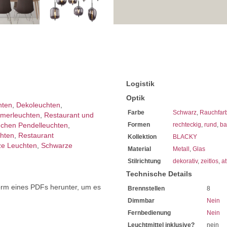
Sparen Sie täglich sehr hoh
Bei uns im Sortiment finde
Diese sind von enorm lange
Sie haben bei uns 5 Jahre Ga
Bei Fragen, kontaktieren Sie
Erkundigen Sie sich bei höh
Wir freuen uns auf Ihre Anf
Logistik
Optik
hten
,
Dekoleuchten
,
Farbe
Schwarz
,
Rauchfar
mer­­leuchten
,
Restaurant und
chen Pendelleuchten
,
Formen
rechteckig
,
rund
,
ba
chten
,
Restaurant
Kollektion
BLACKY
e Leuchten
,
Schwarze
Material
Metall
,
Glas
Stilrichtung
dekorativ
,
zeitlos
,
at
Technische Details
orm eines PDFs herunter, um es
Brennstellen
8
.
Dimmbar
Nein
Fernbedienung
Nein
Leuchtmittel inklusive?
nein