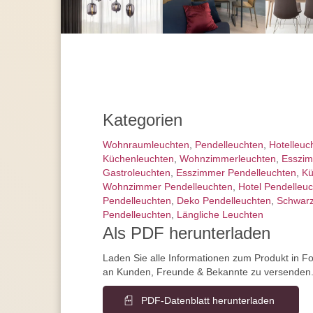
Kategorien
Wohnraum­leuchten
,
Pendel­leuchten
,
Hotelleuc
Küchenleuchten
,
Wohnzimmer­leuchten
,
Esszim
Gastroleuchten
,
Esszimmer Pendelleuchten
,
Kü
Wohnzimmer Pendelleuchten
,
Hotel Pendelleu
Pendelleuchten
,
Deko Pendelleuchten
,
Schwarz
Pendelleuchten
,
Längliche Leuchten
Als PDF herunterladen
Laden Sie alle Informationen zum Produkt in F
an Kunden, Freunde & Bekannte zu versenden
PDF-Datenblatt herunterladen