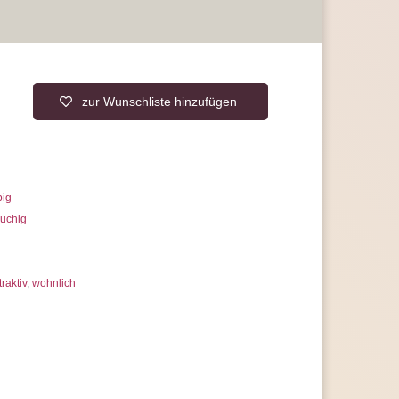
e Stromkosten ein
n Sie stromsparende
LED-Leuchtmittel
r Lebensdauer und hoher Qualität
rantie, statt der üblichen 2 Jahre
 uns jederzeit
erer Artikelanzahl nach Mengenrabatten
ragen
zur Wunschliste hinzufügen
big
uchig
traktiv
,
wohnlich