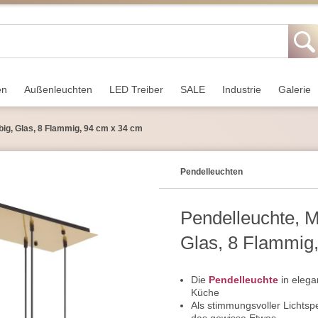
en
Außen­leuchten
LED Treiber
SALE
Industrie
Galerie
big, Glas, 8 Flammig, 94 cm x 34 cm
Pendel­leuchten
Pendelleuchte, M
Glas, 8 Flammig
Die
Pendelleuchte
in elega
Küche
Als stimmungsvoller Lichts