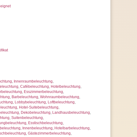
eignet
ifikat
uchtung
,
Innenraumbeleuchtung
,
eleuchtung
,
Cafébeleuchtung
,
Hotelbeleuchtung
,
beleuchtung
,
Esszimmerbeleuchtung
,
chtung
,
Barbeleuchtung
,
Wohnraumbeleuchtung
,
uchtung
,
Lobbybeleuchtung
,
Loftbeleuchtung
,
eleuchtung
,
Hotel-Suitebeleuchtung
,
beleuchtung
,
Dekobeleuchtung
,
Landhausbeleuchtung
,
chtung
,
Suitenbeleuchtung
,
ungbeleuchtung
,
Esstischbeleuchtung
,
beleuchtung
,
Innenbeleuchtung
,
Hotelbarbeleuchtung
,
schbeleuchtung
,
Gästezimmerbeleuchtung
,