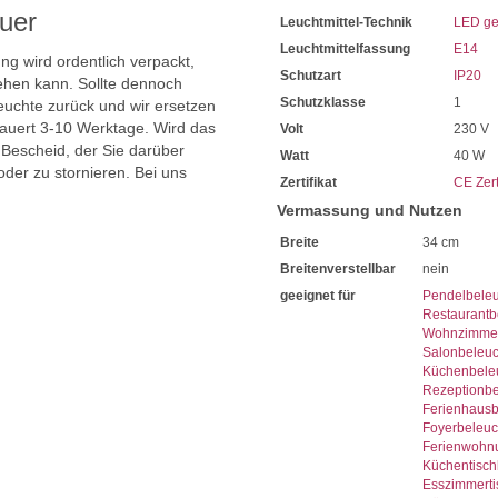
uer
Leuchtmittel-Technik
LED ge
Leuchtmittelfassung
E14
ng wird ordentlich verpackt,
Schutzart
IP20
hen kann. Sollte dennoch
Schutzklasse
1
uchte zurück und wir ersetzen
dauert 3-10 Werktage. Wird das
Volt
230 V
 Bescheid, der Sie darüber
Watt
40 W
oder zu stornieren. Bei uns
Zertifikat
CE Zert
Vermassung und Nutzen
Breite
34 cm
Breitenverstellbar
nein
geeignet für
Pendelbele
Restaurantb
Wohnzimmer
Salonbeleu
Küchenbele
Rezeptionb
Ferienhaus
Foyerbeleu
Ferienwohn
Küchentisch
Esszimmerti