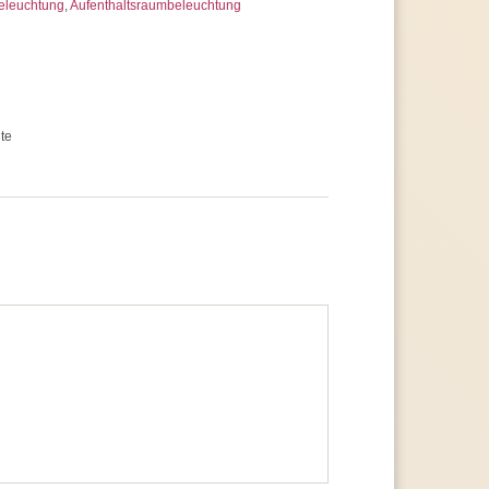
eleuchtung
,
Aufenthaltsraumbeleuchtung
te