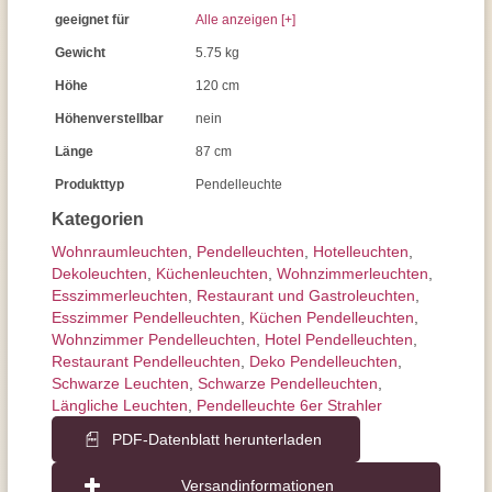
geeignet für
Alle anzeigen [+]
Gewicht
5.75 kg
Höhe
120 cm
Höhenverstellbar
nein
Länge
87 cm
Produkttyp
Pendelleuchte
Kategorien
Wohnraum­leuchten
,
Pendel­leuchten
,
Hotelleuchten
,
Dekoleuchten
,
Küchenleuchten
,
Wohnzimmer­leuchten
,
Esszimmer­­leuchten
,
Restaurant und Gastroleuchten
,
Esszimmer Pendelleuchten
,
Küchen Pendelleuchten
,
Wohnzimmer Pendelleuchten
,
Hotel Pendelleuchten
,
Restaurant Pendelleuchten
,
Deko Pendelleuchten
,
Schwarze Leuchten
,
Schwarze Pendelleuchten
,
Längliche Leuchten
,
Pendelleuchte 6er Strahler
PDF-Datenblatt herunterladen
Versandinformationen