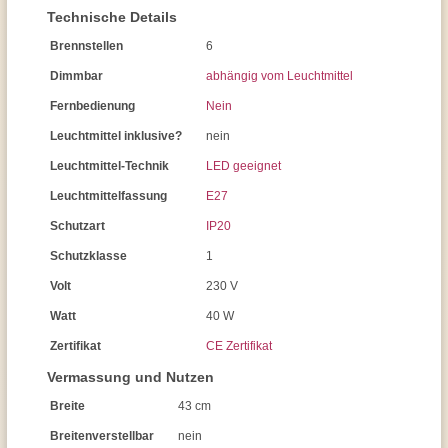
Technische Details
Brennstellen
6
Dimmbar
abhängig vom Leuchtmittel
Fernbedienung
Nein
Leuchtmittel inklusive?
nein
Leuchtmittel-Technik
LED geeignet
Leuchtmittelfassung
E27
Schutzart
IP20
Schutzklasse
1
Volt
230 V
Watt
40 W
Zertifikat
CE Zertifikat
Vermassung und Nutzen
Breite
43 cm
Breitenverstellbar
nein