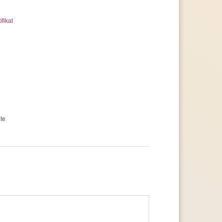
ifikat
te