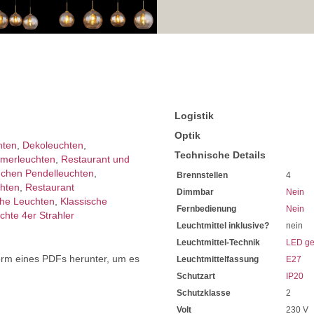
Bei Fragen, kontaktieren Sie
Erkundigen Sie sich bei höh
Wir freuen uns auf Ihre Anf
Logistik
Optik
hten
,
Dekoleuchten
,
Technische Details
mer­­leuchten
,
Restaurant und
chen Pendelleuchten
,
Brennstellen
4
chten
,
Restaurant
Dimmbar
Nein
che Leuchten
,
Klassische
Fernbedienung
Nein
chte 4er Strahler
Leuchtmittel inklusive?
nein
Leuchtmittel-Technik
LED ge
orm eines PDFs herunter, um es
Leuchtmittelfassung
E27
.
Schutzart
IP20
Schutzklasse
2
Volt
230 V