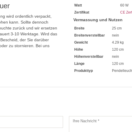
uer
Watt
60 W
Zertifikat
CE Zert
ng wird ordentlich verpackt,
Vermassung und Nutzen
hen kann. Sollte dennoch
uchte zurück und wir ersetzen
Breite
25 cm
dauert 3-10 Werktage. Wird das
Breitenverstellbar
nein
 Bescheid, der Sie darüber
Gewicht
4.29 kg
oder zu stornieren. Bei uns
Höhe
120 cm
Höhenverstellbar
nein
Länge
120 cm
Produkttyp
Pendelleuch