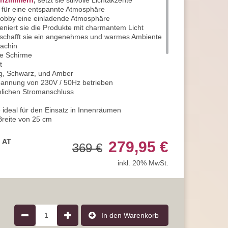
nzimmern
,
setzt sie stilvolle Lichtakzente
e für eine entspannte Atmosphäre
 Lobby eine einladende Atmosphäre
zeniert sie die Produkte mit charmantem Licht
 schafft sie ein angenehmes und warmes Ambiente
dachin
ge Schirme
t
g, Schwarz, und Amber
spannung von 230V / 50Hz betrieben
mlichen Stromanschluss
e ideal für den Einsatz in Innenräumen
Breite von 25 cm
 Höhe von 120 cm
 von 120 cm
, AT
279,95 €
369 €
mittelfassungen
t einer Leistung von jeweils bis zu 60 Watt
inkl. 20% MwSt.
den Lichtbetrieb benötigt
nsatz von LED-Technologie
e Stromkosten ein
n Sie stromsparende
LED-Leuchtmittel
r Lebensdauer und hoher Qualität
ie die Energieeffizienzklasse A
1
In den Warenkorb
rantie, statt der üblichen 2 Jahre