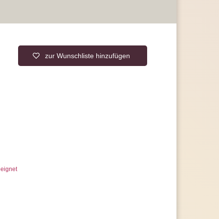
 uns jederzeit
erer Artikelanzahl nach Mengenrabatten
ragen
zur Wunschliste hinzufügen
eignet