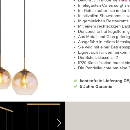
Dekorativ in modernen
Woh
In eleganten Cafés sorgt si
Im Hotel zaubert sie in der
In stilvollen Showrooms ins
In gemütlichen Restaurants
Mit einem rechteckigen Bal
Die Leuchte hat kugelförmi
Aus Metall und Glas gefertig
Ausgeführt in edlem Messin
Sie wird mit einer Betriebs
Eignet sich für den herköm
Die Schutzklasse ist 2
IP20 Klassifikation macht si
Die Pendelleuchte hat eine 
Mit einer beeindruckenden
Die Leuchte hat eine Länge
kostenfreie Lieferung DE
Ausgerüstet mit E27 Leucht
5 Jahre Garantie
Geeignet für Leuchtmittel mi
4 x Leuchtmittel werden für 
Wir empfehlen Ihnen den Ei
Sparen Sie täglich sehr hoh
Bei uns im Sortiment finde
Diese sind von enorm lange
Mit LED-Technik erreichen S
Sie haben bei uns 5 Jahre Ga