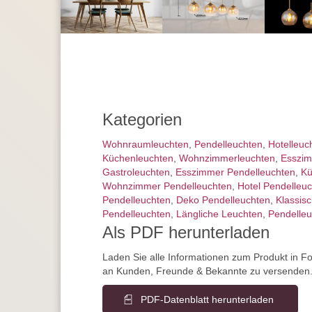
Kategorien
Wohnraum­leuchten
,
Pendel­leuchten
,
Hotelleuc
Küchenleuchten
,
Wohnzimmer­leuchten
,
Esszim
Gastroleuchten
,
Esszimmer Pendelleuchten
,
Kü
Wohnzimmer Pendelleuchten
,
Hotel Pendelleu
Pendelleuchten
,
Deko Pendelleuchten
,
Klassis
Pendelleuchten
,
Längliche Leuchten
,
Pendelleu
Als PDF herunterladen
Laden Sie alle Informationen zum Produkt in F
an Kunden, Freunde & Bekannte zu versenden
PDF-Datenblatt herunterladen