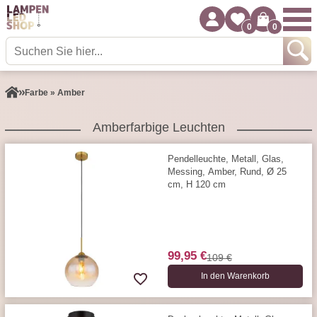
0
0
Farbe » Amber
Amberfarbige Leuchten
Pendelleuchte, Metall, Glas,
Messing, Amber, Rund, Ø 25
cm, H 120 cm
99,95 €
109 €
In den Warenkorb