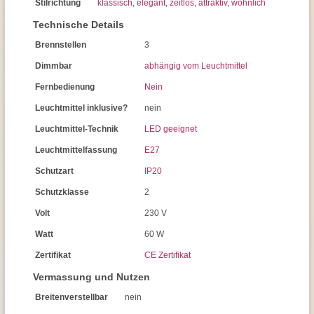
Stilrichtung
klassisch
,
elegant
,
zeitlos
,
attraktiv
,
wohnlich
Technische Details
Brennstellen
3
Dimmbar
abhängig vom Leuchtmittel
Fernbedienung
Nein
Leuchtmittel inklusive?
nein
Leuchtmittel-Technik
LED geeignet
Leuchtmittelfassung
E27
Schutzart
IP20
Schutzklasse
2
Volt
230 V
Watt
60 W
Zertifikat
CE Zertifikat
Vermassung und Nutzen
Breitenverstellbar
nein