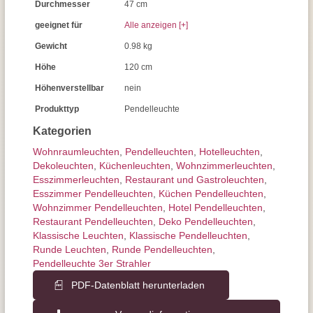
Durchmesser
47 cm
geeignet für
Alle anzeigen [+]
Gewicht
0.98 kg
Höhe
120 cm
Höhenverstellbar
nein
Produkttyp
Pendelleuchte
Kategorien
Wohnraum­leuchten
,
Pendel­leuchten
,
Hotelleuchten
,
Dekoleuchten
,
Küchenleuchten
,
Wohnzimmer­leuchten
,
Esszimmer­­leuchten
,
Restaurant und Gastroleuchten
,
Esszimmer Pendelleuchten
,
Küchen Pendelleuchten
,
Wohnzimmer Pendelleuchten
,
Hotel Pendelleuchten
,
Restaurant Pendelleuchten
,
Deko Pendelleuchten
,
Klassische Leuchten
,
Klassische Pendelleuchten
,
Runde Leuchten
,
Runde Pendelleuchten
,
Pendelleuchte 3er Strahler
PDF-Datenblatt herunterladen