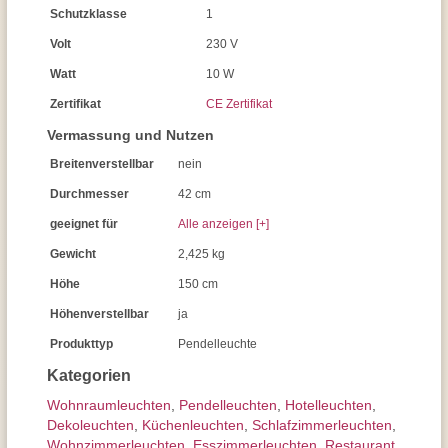
Schutzklasse
1
Volt
230 V
Watt
10 W
Zertifikat
CE Zertifikat
Vermassung und Nutzen
Breitenverstellbar
nein
Durchmesser
42 cm
geeignet für
Alle anzeigen [+]
Gewicht
2,425 kg
Höhe
150 cm
Höhenverstellbar
ja
Produkttyp
Pendelleuchte
Kategorien
Wohnraum­leuchten
,
Pendel­leuchten
,
Hotelleuchten
,
Dekoleuchten
,
Küchenleuchten
,
Schlafzimmer­leuchten
,
Wohnzimmer­leuchten
,
Esszimmer­­leuchten
,
Restaurant