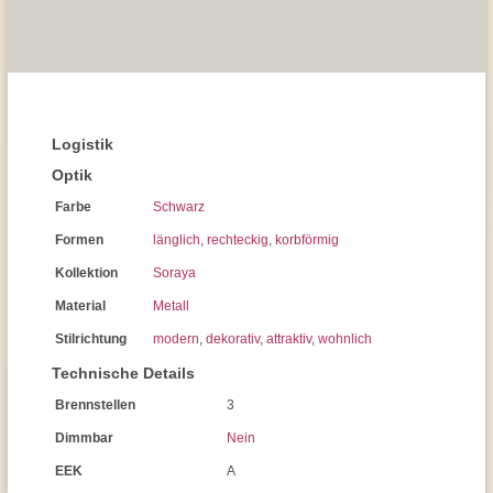
Logistik
Optik
Farbe
Schwarz
Formen
länglich
,
rechteckig
,
korbförmig
Kollektion
Soraya
Material
Metall
Stilrichtung
modern
,
dekorativ
,
attraktiv
,
wohnlich
Technische Details
Brennstellen
3
Dimmbar
Nein
EEK
A