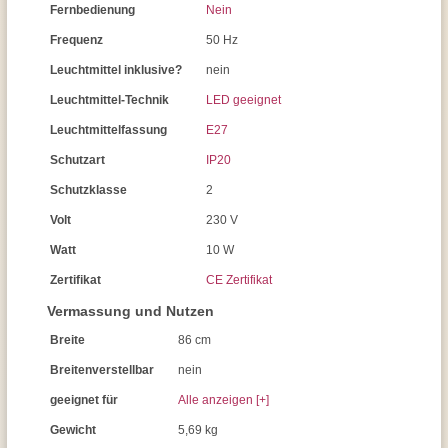
Fernbedienung
Nein
Frequenz
50 Hz
Leuchtmittel inklusive?
nein
Leuchtmittel-Technik
LED geeignet
Leuchtmittelfassung
E27
Schutzart
IP20
Schutzklasse
2
Volt
230 V
Watt
10 W
Zertifikat
CE Zertifikat
Vermassung und Nutzen
Breite
86 cm
Breitenverstellbar
nein
geeignet für
Alle anzeigen [+]
Gewicht
5,69 kg