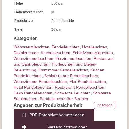
Höhe
150 cm
Höhenverstellbar
ja
Produkttyp
Pendelleuchte
Tiefe
26 cm
Kategorien
Wohnraum­leuchten
,
Pendel­leuchten
,
Hotelleuchten
,
Dekoleuchten
,
Küchenleuchten
,
Schlafzimmer­leuchten
,
Wohnzimmer­leuchten
,
Esszimmer­­leuchten
,
Restaurant
und Gastroleuchten
,
Flurleuchten und Dielen-
Beleuchtung
,
Esszimmer Pendelleuchten
,
Küchen
Pendelleuchten
,
Schlafzimmer Pendelleuchten
,
Wohnzimmer Pendelleuchten
,
Flur Pendelleuchten
,
Hotel Pendelleuchten
,
Restaurant Pendelleuchten
,
Deko Pendelleuchten
,
Schwarze Leuchten
,
Schwarze
Stehleuchten
,
Pendelleuchte 3er Strahler
Angaben zur Produktsicherheit
Anzeigen
PDF-Datenblatt herunterladen
Versandinformationen