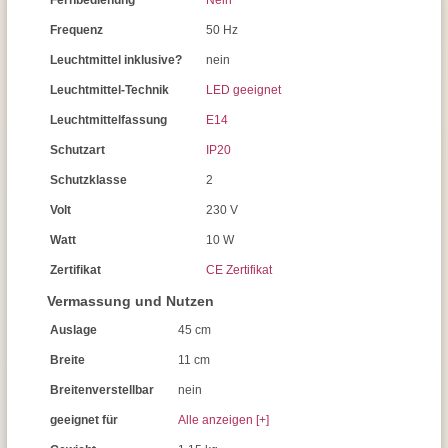
Fernbedienung
Nein
Frequenz
50 Hz
Leuchtmittel inklusive?
nein
Leuchtmittel-Technik
LED geeignet
Leuchtmittelfassung
E14
Schutzart
IP20
Schutzklasse
2
Volt
230 V
Watt
10 W
Zertifikat
CE Zertifikat
Vermassung und Nutzen
Auslage
45 cm
Breite
11 cm
Breitenverstellbar
nein
geeignet für
Alle anzeigen [+]