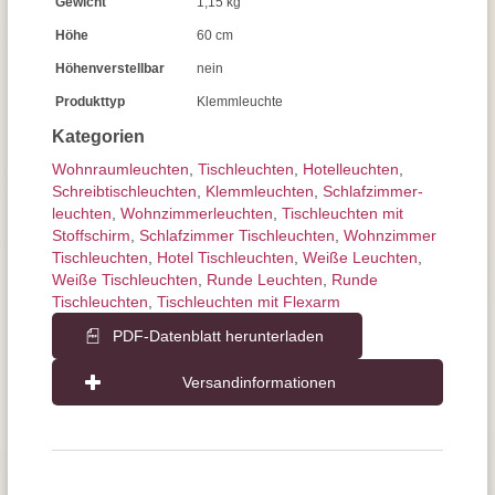
Gewicht
1,15 kg
Höhe
60 cm
Höhenverstellbar
nein
Produkttyp
Klemmleuchte
Kategorien
Wohnraum­leuchten
,
Tisch­leuchten
,
Hotelleuchten
,
Schreibtisch­leuchten
,
Klemmleuchten
,
Schlafzimmer­
leuchten
,
Wohnzimmer­leuchten
,
Tischleuchten mit
Stoffschirm
,
Schlafzimmer Tischleuchten
,
Wohnzimmer
Tischleuchten
,
Hotel Tischleuchten
,
Weiße Leuchten
,
Weiße Tischleuchten
,
Runde Leuchten
,
Runde
Tischleuchten
,
Tischleuchten mit Flexarm
PDF-Datenblatt herunterladen
Versandinformationen