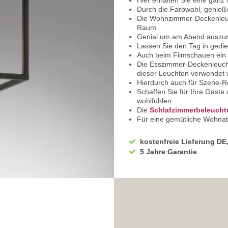
Hier erhalten Sie eine ganz
Durch die Farbwahl, genie
Die Wohnzimmer-Deckenleuc
Raum
Genial um am Abend auszu
Lassen Sie den Tag in gedi
Auch beim Filmschauen ein
Die Esszimmer-Deckenleucht
dieser Leuchten verwendet
Hierdurch auch für Szene-R
Schaffen Sie für Ihre Gäste 
wohlfühlen
Die
Schlafzimmerbeleuch
Für eine gemütliche Wohnatm
Dieses begünstigt Ihre Ent
Beim Eintreten in Ihr Zuhaus
kostenfreie Lieferung DE
zurückhaltende Beleuchtun
5 Jahre Garantie
Sie werden nicht geblendet
Die
Hotelzimmer Deckenle
integriert werden
Wertet den Raum optisch ni
Durch die Wahl des Leuchtmi
Wir bieten Ihnen in unsere
unterschiedlichen Größen,
Der Baldachin hat eine qua