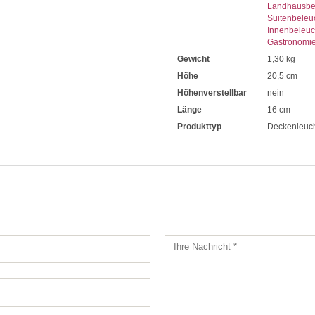
Landhausbe
Suitenbeleu
Innenbeleu
Gastronomi
Gewicht
1,30 kg
Höhe
20,5 cm
Höhenverstellbar
nein
Länge
16 cm
Produkttyp
Deckenleuc