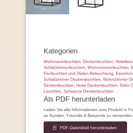
Kategorien
Wohnraum­leuchten
,
Decken­leuchten
,
Hotelleu
Schlafzimmer­leuchten
,
Wohnzimmer­leuchten
,
E
Flurleuchten und Dielen-Beleuchtung
,
Esszimm
Schlafzimmer Deckenleuchten
,
Wohnzimmer De
Deckenleuchten
,
Hotel Deckenleuchten
,
Deko D
Leuchten
,
Schwarze Deckenleuchten
Als PDF herunterladen
Laden Sie alle Informationen zum Produkt in F
an Kunden, Freunde & Bekannte zu versenden
PDF-Datenblatt herunterladen