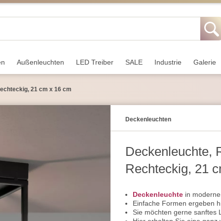
en
Außen­leuchten
LED Treiber
SALE
Industrie
Galerie
echteckig, 21 cm x 16 cm
Decken­leuchten
Deckenleuchte, 
Rechteckig, 21 
Deckenleuchte
in modernem 
Einfache Formen ergeben hi
Sie möchten gerne sanftes L