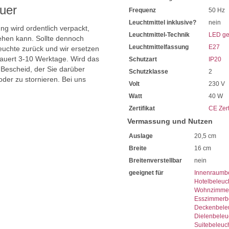
Bei uns im Sortiment finden
uer
Frequenz
50 Hz
Diese sind von enorm lange
Mit LED-Technik erreichen S
Leuchtmittel inklusive?
nein
ng wird ordentlich verpackt,
Sie haben bei uns 5 Jahre Ga
Leuchtmittel-Technik
LED ge
hen kann. Sollte dennoch
Bei Fragen, kontaktieren Sie
Leuchtmittelfassung
E27
Erkundigen Sie sich bei höh
uchte zurück und wir ersetzen
Wir freuen uns auf Ihre Anf
dauert 3-10 Werktage. Wird das
Schutzart
IP20
 Bescheid, der Sie darüber
Schutzklasse
2
oder zu stornieren. Bei uns
Volt
230 V
Watt
40 W
Zertifikat
CE Zert
Vermassung und Nutzen
Auslage
20,5 cm
Breite
16 cm
Breitenverstellbar
nein
geeignet für
Innenraumb
Hotelbeleuc
Wohnzimmer
Esszimmerb
Deckenbele
Dielenbeleu
Suitebeleuc