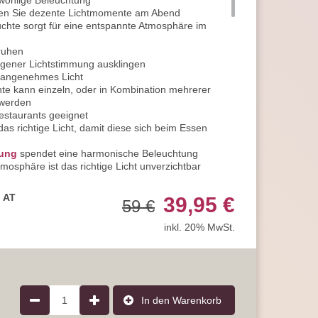
 wohlige Beleuchtung
ßen Sie dezente Lichtmomente am Abend
hte sorgt für eine entspannte Atmosphäre im
ruhen
egener Lichtstimmung ausklingen
 angenehmes Licht
e kann einzeln, oder in Kombination mehrerer
 werden
estaurants geeignet
das richtige Licht, damit diese sich beim Essen
tung
spendet eine harmonische Beleuchtung
osphäre ist das richtige Licht unverzichtbar
spannung
e, sorgt diese Flur-Deckenleuchte für eine
, AT
39,95 €
59 €
g
inkl. 20% MwSt.
uchte
kann in eine Vielzahl von Einrichtungsstilen
veauvoll auf
ttels können Sie den Look individualisieren
m Sortiment energiesparende LED-Leuchtmittel in
 Formen und Farbnuancen
1
In den Warenkorb
dratische Form