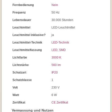
Fernbedienung
Nein
Frequenz
50 Hz
Lebensdauer
30.000 Stunden
Leuchtmittel
LED-Leuchtmittel
Leuchtmittel inklusive?
ja
Leuchtmittel-Technik
LED-Technik
Leuchtmittelfassung
LED
,
SMD
Lichtfarbe
3000 K
Lichtstärke
560 lm
Schutzart
IP20
Schutzklasse
1
Volt
230 V
Watt
6 W
Zertifikat
CE Zertifikat
Vermassung und Nutzen