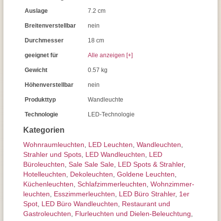
Auslage
7.2 cm
Breitenverstellbar
nein
Durchmesser
18 cm
geeignet für
Alle anzeigen [+]
Gewicht
0.57 kg
Höhenverstellbar
nein
Produkttyp
Wandleuchte
Technologie
LED-Technologie
Kategorien
Wohnraum­leuchten
,
LED Leuchten
,
Wand­leuchten
,
Strahler und Spots
,
LED Wandleuchten
,
LED
Büroleuchten
,
Sale Sale Sale
,
LED Spots & Strahler
,
Hotelleuchten
,
Dekoleuchten
,
Goldene Leuchten
,
Küchenleuchten
,
Schlafzimmer­leuchten
,
Wohnzimmer­
leuchten
,
Esszimmer­­leuchten
,
LED Büro Strahler
,
1er
Spot
,
LED Büro Wandleuchten
,
Restaurant und
Gastroleuchten
,
Flurleuchten und Dielen-Beleuchtung
,