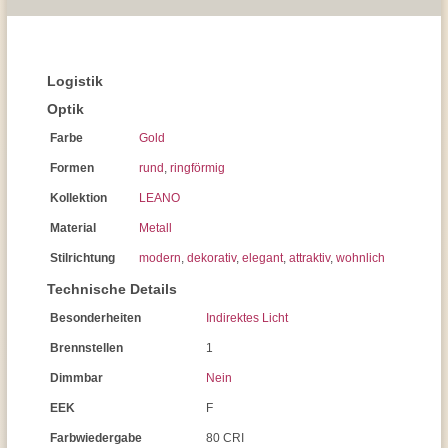
Logistik
Optik
Farbe
Gold
Formen
rund
,
ringförmig
Kollektion
LEANO
Material
Metall
Stilrichtung
modern
,
dekorativ
,
elegant
,
attraktiv
,
wohnlich
Technische Details
Besonderheiten
Indirektes Licht
Brennstellen
1
Dimmbar
Nein
EEK
F
Farbwiedergabe
80 CRI