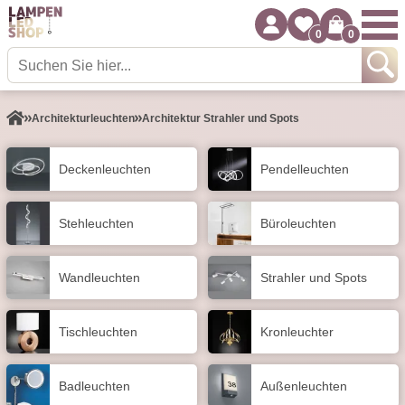
0
0
Architektur­leuchten
Architektur Strahler und Spots
Decken­leuchten
Pendel­leuchten
Stehleuchten
Büroleuchten
Wand­leuchten
Strahler und Spots
Tisch­leuchten
Kronleuchter
Badleuchten
Außen­leuchten