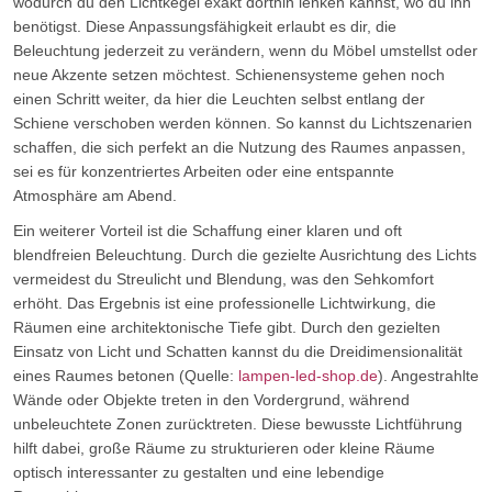
wodurch du den Lichtkegel exakt dorthin lenken kannst, wo du ihn
benötigst. Diese Anpassungsfähigkeit erlaubt es dir, die
Beleuchtung jederzeit zu verändern, wenn du Möbel umstellst oder
neue Akzente setzen möchtest. Schienensysteme gehen noch
einen Schritt weiter, da hier die Leuchten selbst entlang der
Schiene verschoben werden können. So kannst du Lichtszenarien
schaffen, die sich perfekt an die Nutzung des Raumes anpassen,
sei es für konzentriertes Arbeiten oder eine entspannte
Atmosphäre am Abend.
Ein weiterer Vorteil ist die Schaffung einer klaren und oft
blendfreien Beleuchtung. Durch die gezielte Ausrichtung des Lichts
vermeidest du Streulicht und Blendung, was den Sehkomfort
erhöht. Das Ergebnis ist eine professionelle Lichtwirkung, die
Räumen eine architektonische Tiefe gibt. Durch den gezielten
Einsatz von Licht und Schatten kannst du die Dreidimensionalität
eines Raumes betonen (Quelle:
lampen-led-shop.de
). Angestrahlte
Wände oder Objekte treten in den Vordergrund, während
unbeleuchtete Zonen zurücktreten. Diese bewusste Lichtführung
hilft dabei, große Räume zu strukturieren oder kleine Räume
optisch interessanter zu gestalten und eine lebendige