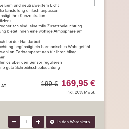
eißem und neutralweißem Licht
ie Einstellung einfach anpassen
nstigt Ihre Konzentration
fizienz
egnerisch sind, eine tolle Zusatzbeleuchtung
lung bietet Ihnen eine wohlige Atmosphäre am
ch bei der Handarbeit
uchtung begünstigt ein harmonisches Wohngefühl
swahl an Farbtemperaturen für Ihren Alltag
mer
ufenlos über den Sensor regulieren
eine gute Schreibtischbeleuchtung
enfalls hervorragend geeignet
m Ausspannen
169,95 €
199 €
ehmes Licht
, AT
ine schöne Lichtbegleitung
inkl. 20% MwSt.
 oder mit Freunden zusammen und genießen Sie eine
ür gemütliche Abende Zuhause
n praktisches Licht
romantische Lichtstimmung im Esszimmer
ry-Funktion
1
In den Warenkorb
rd die zuletzt gewählte Lichteinstellung