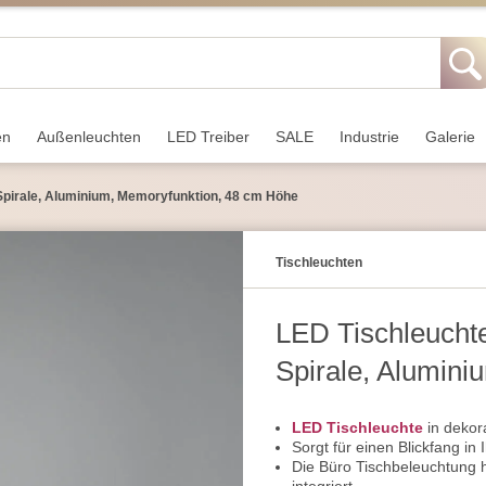
en
Außen­leuchten
LED Treiber
SALE
Industrie
Galerie
Spirale, Aluminium, Memoryfunktion, 48 cm Höhe
Tisch­leuchten
LED Tischleucht
Spirale, Alumini
Höhe
LED Tischleuchte
in dekora
Sorgt für einen Blickfang in
Die Büro Tischbeleuchtung 