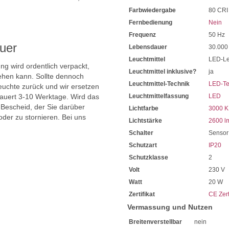
2300 Kelvin wohlig Warm
.
Farbwiedergabe
80 CRI
3000 Kelvin Warmweiß u
4000 Kelvin Neutralweiß
Fernbedienung
Nein
80 CRI beträgt die Farbwie
Frequenz
50 Hz
Die Farben sehen Sie abends 
uer
Lebensdauer
30.000
Extrem lange Lebensdauer 
Sie haben bei uns 5 Jahre Ga
Leuchtmittel
LED-Le
ng wird ordentlich verpackt,
Bei Fragen, kontaktieren Sie
Leuchtmittel inklusive?
ja
Erkundigen Sie sich bei höh
hen kann. Sollte dennoch
Leuchtmittel-Technik
LED-Te
Wir freuen uns auf Ihre Anf
uchte zurück und wir ersetzen
dauert 3-10 Werktage. Wird das
Leuchtmittelfassung
LED
 Bescheid, der Sie darüber
Lichtfarbe
3000 K
oder zu stornieren. Bei uns
Lichtstärke
2600 l
Schalter
Sensor
Schutzart
IP20
Schutzklasse
2
Volt
230 V
Watt
20 W
Zertifikat
CE Zert
Vermassung und Nutzen
Breitenverstellbar
nein