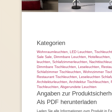
Kategorien
Wohnraum­leuchten
,
LED Leuchten
,
Tisch­leuch
Sale Sale
,
Dimmbare Leuchten
,
Hotelleuchten
,
leuchten
,
Schlafzimmer­leuchten
,
Nachttisch­leu
Dimmbare Tischleuchten
,
Leseleuchten
,
Restau
Schlafzimmer Tischleuchten
,
Wohnzimmer Tisc
Restaurant Tischleuchten
,
Leseleuchten Schla
Architektur­leuchten
,
Architektur Tischleuchten
,
Tischleuchten
,
Abgerundete Leuchten
Angaben zur Produktsicherh
Als PDF herunterladen
Laden Sie alle Informationen zum Produkt in F