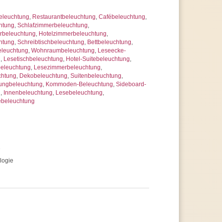
eleuchtung
,
Restaurantbeleuchtung
,
Cafébeleuchtung
,
htung
,
Schlafzimmerbeleuchtung
,
beleuchtung
,
Hotelzimmerbeleuchtung
,
htung
,
Schreibtischbeleuchtung
,
Bettbeleuchtung
,
eleuchtung
,
Wohnraumbeleuchtung
,
Leseecke-
g
,
Lesetischbeleuchtung
,
Hotel-Suitebeleuchtung
,
beleuchtung
,
Lesezimmerbeleuchtung
,
chtung
,
Dekobeleuchtung
,
Suitenbeleuchtung
,
ungbeleuchtung
,
Kommoden-Beleuchtung
,
Sideboard-
g
,
Innenbeleuchtung
,
Lesebeleuchtung
,
ebeleuchtung
e
logie