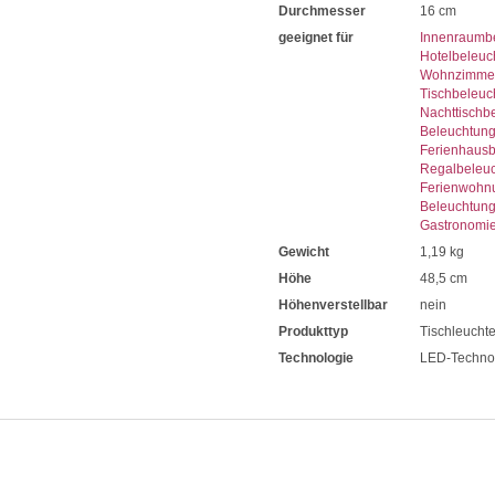
Durchmesser
16 cm
geeignet für
Innenraumb
Hotelbeleuc
Wohnzimmer
Tischbeleuc
Nachttischb
Beleuchtun
Ferienhaus
Regalbeleu
Ferienwohn
Beleuchtun
Gastronomi
Gewicht
1,19 kg
Höhe
48,5 cm
Höhenverstellbar
nein
Produkttyp
Tischleucht
Technologie
LED-Techno