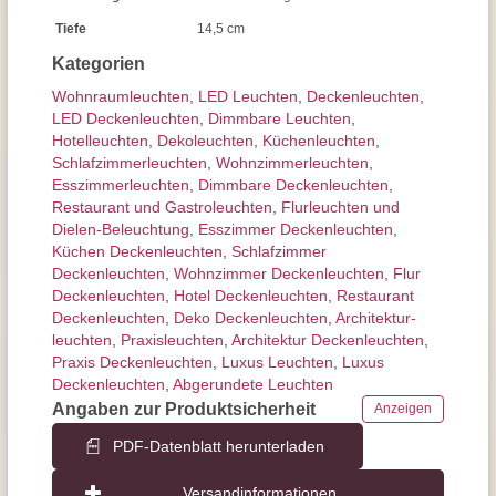
Tiefe
14,5 cm
Kategorien
Wohnraum­leuchten
,
LED Leuchten
,
Decken­leuchten
,
LED Deckenleuchten
,
Dimmbare Leuchten
,
Hotelleuchten
,
Dekoleuchten
,
Küchenleuchten
,
Schlafzimmer­leuchten
,
Wohnzimmer­leuchten
,
Esszimmer­­leuchten
,
Dimmbare Deckenleuchten
,
Restaurant und Gastroleuchten
,
Flurleuchten und
Dielen-Beleuchtung
,
Esszimmer Deckenleuchten
,
Küchen Deckenleuchten
,
Schlafzimmer
Deckenleuchten
,
Wohnzimmer Deckenleuchten
,
Flur
Deckenleuchten
,
Hotel Deckenleuchten
,
Restaurant
Deckenleuchten
,
Deko Deckenleuchten
,
Architektur­
leuchten
,
Praxisleuchten
,
Architektur Deckenleuchten
,
Praxis Deckenleuchten
,
Luxus Leuchten
,
Luxus
Deckenleuchten
,
Abgerundete Leuchten
Angaben zur Produktsicherheit
Anzeigen
PDF-Datenblatt herunterladen
Versandinformationen