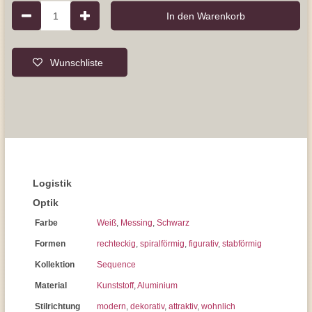
1
In den Warenkorb
Wunschliste
Logistik
Optik
Farbe
Weiß
,
Messing
,
Schwarz
Formen
rechteckig
,
spiralförmig
,
figurativ
,
stabförmig
Kollektion
Sequence
Material
Kunststoff
,
Aluminium
Stilrichtung
modern
,
dekorativ
,
attraktiv
,
wohnlich