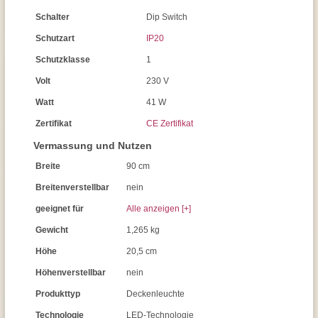
Schalter
Dip Switch
Schutzart
IP20
Schutzklasse
1
Volt
230 V
Watt
41 W
Zertifikat
CE Zertifikat
Vermassung und Nutzen
Breite
90 cm
Breitenverstellbar
nein
geeignet für
Alle anzeigen [+]
Gewicht
1,265 kg
Höhe
20,5 cm
Höhenverstellbar
nein
Produkttyp
Deckenleuchte
Technologie
LED-Technologie