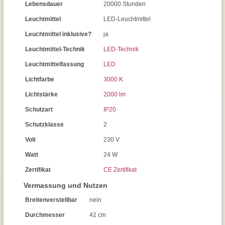
Lebensdauer
20000 Stunden
Leuchtmittel
LED-Leuchtmittel
Leuchtmittel inklusive?
ja
Leuchtmittel-Technik
LED-Technik
Leuchtmittelfassung
LED
Lichtfarbe
3000 K
Lichtstärke
2000 lm
Schutzart
IP20
Schutzklasse
2
Volt
230 V
Watt
24 W
Zertifikat
CE Zertifikat
Vermassung und Nutzen
Breitenverstellbar
nein
Durchmesser
42 cm