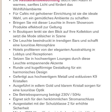
Die
Restaurantbeleuchtung
taucht den Raum in
warmes, sanftes Licht und fördert das
Wohlfühlambiente
Für Cafés mit gehobener Einrichtung ist sie die ideale
Wahl, um ein gemütliches Ambiente zu schaffen
Bringen Sie mit dieser Leuchte in Ihrem Showroom
Produkte effektvoll zur Geltung
In Boutiquen lenkt sie den Blick auf Ihre Kollektion und
setzt die Mode stilsicher in Szene
Die Leuchte beeindruckt in trendigen Bars und schafft
eine luxuriöse Atmosphäre
Hotels profitieren von der eleganten Ausstrahlung in
Lobbys und Rezeptionen
Setzen Sie in hochwertigen Lounges durch diese
Leuchte entspannende Akzente
Runde und kugelförmige Gestaltung für ein
harmonisches Design
Gefertigt aus hochwertigem Metall und exklusiven K9
Kristallen
Ausgeführt in edlem Gold und klarem Kristall sorgen für
eine luxuriöse Optik
Die Betriebsspannung beträgt 230V / 50Hz
Eignet sich für den herkömmlichen Stromanschluss
Ausgestattet mit der Schutzklasse 2 für erhöhte
Sicherheit