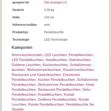
geeignet für
Alle anzeigen [+]
Gewicht
4.28 kg
Höhe
150 cm
Höhenverstellbar
nein
Produkttyp
Pendelleuchte
Technologie
LED-Technologie
Kategorien
Wohnraum­leuchten
,
LED Leuchten
,
Pendel­leuchten
,
LED Pendelleuchten
,
Hotelleuchten
,
Dekoleuchten
,
Goldene Leuchten
,
Küchenleuchten
,
Schlafzimmer­
leuchten
,
Wohnzimmer­leuchten
,
Esszimmer­­leuchten
,
Restaurant und Gastroleuchten
,
Esszimmer
Pendelleuchten
,
Küchen Pendelleuchten
,
Schlafzimmer
Pendelleuchten
,
Wohnzimmer Pendelleuchten
,
Hotel
Pendelleuchten
,
Restaurant Pendelleuchten
,
Deko
Pendelleuchten
,
Kristallleuchten
,
Kristall
Pendelleuchten
,
Goldene Pendelleuchten
,
Runde
Leuchten
,
Runde Pendelleuchten
,
Pendelleuchte 3er
Strahler