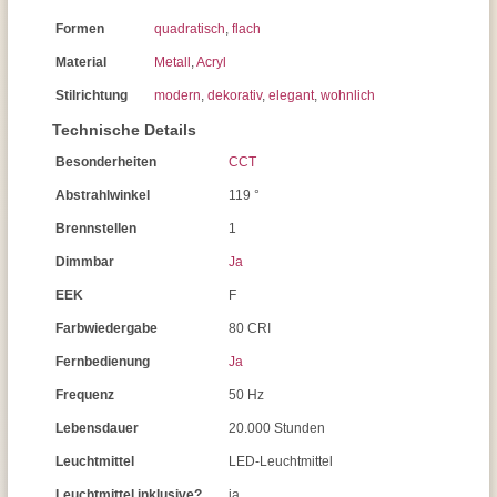
Formen
quadratisch
,
flach
Material
Metall
,
Acryl
Stilrichtung
modern
,
dekorativ
,
elegant
,
wohnlich
Technische Details
Besonderheiten
CCT
Abstrahlwinkel
119 °
Brennstellen
1
Dimmbar
Ja
EEK
F
Farbwiedergabe
80 CRI
Fernbedienung
Ja
Frequenz
50 Hz
Lebensdauer
20.000 Stunden
Leuchtmittel
LED-Leuchtmittel
Leuchtmittel inklusive?
ja