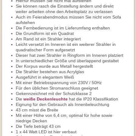
Hierfür müssen Sie nicht mal aufstehen
Sie können rasch die Einstellung ändern und direkt
weiter arbeiten ohne den Arbeitsplatz zu verlassen
Auch im Feierabendmodus müssen Sie nicht vom Sofa
aufstehen
Die Fernbedienung ist im Lieferumfang enthalten
Die Grundform ist ein Quadrat
Am Rand ist ein Strahler integriert
Leicht versetzt im Inneren ist ein weiterer Strahler in
quadratischer Form aufgesetzt
Dieser hat zwei Strahler in Ringform im Inneren platziert
In unterschiedlicher Größe und überlappend gestaltet
Der Korpus wurde aus Metall hergestellt
Die Strahler bestehen aus Acrylglas
Ausgeführt in elegantem Weiß
Mit einer Betriebsspannung von 230V / 50Hz
Für den üblichen Stromanschluss geeignet
Gekennzeichnet mit der Schutzklasse 2
Die
weiße Deckenleuchte
hat die IP20 Klassifikation
Eignung für den Gebrauch als Innenbeleuchtung
43 cm misst die Breite
Mit einer Höhe von 6,4 cm, optimal für hohe sowie
niedrige Decken
Die Tiefe beträgt 43 cm
1 x 44 Watt LED ist hier verbaut