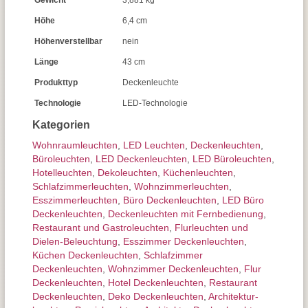
Gewicht
3,881 kg
Höhe
6,4 cm
Höhenverstellbar
nein
Länge
43 cm
Produkttyp
Deckenleuchte
Technologie
LED-Technologie
Kategorien
Wohnraum­leuchten
,
LED Leuchten
,
Decken­leuchten
,
Büroleuchten
,
LED Deckenleuchten
,
LED Büroleuchten
,
Hotelleuchten
,
Dekoleuchten
,
Küchenleuchten
,
Schlafzimmer­leuchten
,
Wohnzimmer­leuchten
,
Esszimmer­­leuchten
,
Büro Deckenleuchten
,
LED Büro
Deckenleuchten
,
Deckenleuchten mit Fernbedienung
,
Restaurant und Gastroleuchten
,
Flurleuchten und
Dielen-Beleuchtung
,
Esszimmer Deckenleuchten
,
Küchen Deckenleuchten
,
Schlafzimmer
Deckenleuchten
,
Wohnzimmer Deckenleuchten
,
Flur
Deckenleuchten
,
Hotel Deckenleuchten
,
Restaurant
Deckenleuchten
,
Deko Deckenleuchten
,
Architektur­