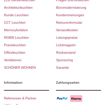
LED Deckenleuchten
Fragen und Antworten
Architekturleuchten
Büromodernisierung
Runde Leuchten
Kundenmeinungen
CCT Leuchten
Retourenformular
Memoryfunktion
Versandkosten
RGBW Leuchten
Listungspreise
Praxisleuchten
Lichtmagazin
Officeleuchten
Rückversand
Ventilatoren
Sponsoring
SCHÖNER WOHNEN
Garantie
Information
Zahlungsarten
Referenzen & Partner