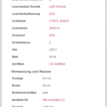
Leuchtmittel-Technik
LED-Technik
Leuchtmittelfassung
LED
Lichtfarbe
2700 K
,
6500 K
Lichtstärke
3400 lm
Schutzart
IP20
Schutzklasse
2
Volt
230 V
Watt
44 W
Zertifikat
CE Zertifikat
Vermassung und Nutzen
Auslage
6,4 cm
Breite
43 cm
Breitenverstellbar
nein
geeignet für
Alle anzeigen [+]