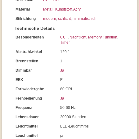
Kollektion
CELESTE
Material
Metall
,
Kunststoff
,
Acryl
Stilrichtung
modern
,
schlicht
,
minimalistisch
Technische Details
Besonderheiten
CCT
,
Nachtlicht
,
Memory Funktion
,
Timer
Abstrahlwinkel
120 °
Brennstellen
1
Dimmbar
Ja
EEK
E
Farbwiedergabe
80 CRI
Fernbedienung
Ja
Frequenz
50-60 Hz
Lebensdauer
20000 Stunden
Leuchtmittel
LED-Leuchtmittel
Leuchtmittel
ja