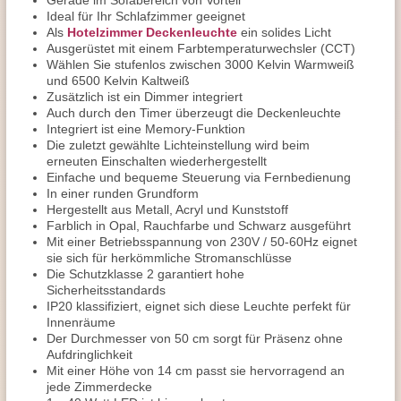
Gerade im Sofabereich von Vorteil
Ideal für Ihr Schlafzimmer geeignet
Als
Hotelzimmer Deckenleuchte
ein solides Licht
Ausgerüstet mit einem Farbtemperaturwechsler (CCT)
Wählen Sie stufenlos zwischen 3000 Kelvin Warmweiß
und 6500 Kelvin Kaltweiß
Zusätzlich ist ein Dimmer integriert
Auch durch den Timer überzeugt die Deckenleuchte
Integriert ist eine Memory-Funktion
Die zuletzt gewählte Lichteinstellung wird beim
erneuten Einschalten wiederhergestellt
Einfache und bequeme Steuerung via Fernbedienung
In einer runden Grundform
Hergestellt aus Metall, Acryl und Kunststoff
Farblich in Opal, Rauchfarbe und Schwarz ausgeführt
Mit einer Betriebsspannung von 230V / 50-60Hz eignet
sie sich für herkömmliche Stromanschlüsse
Die Schutzklasse 2 garantiert hohe
Sicherheitsstandards
IP20 klassifiziert, eignet sich diese Leuchte perfekt für
Innenräume
Der Durchmesser von 50 cm sorgt für Präsenz ohne
Aufdringlichkeit
Mit einer Höhe von 14 cm passt sie hervorragend an
jede Zimmerdecke