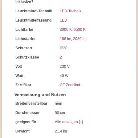
inklusive?
Leuchtmittel-Technik
LED-Technik
Leuchtmittelfassung
LED
Lichtfarbe
3000 K
,
6500 K
Lichtstärke
188 lm
,
2080 lm
Schutzart
IP20
Schutzklasse
2
Volt
230 V
Watt
40 W
Zertifikat
CE Zertifikat
Vermassung und Nutzen
Breitenverstellbar
nein
Durchmesser
50 cm
geeignet für
Alle anzeigen [+]
Gewicht
2.14 kg