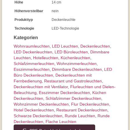
Höhe
14 cm
Höhenverstellbar
nein
Produkttyp
Deckenleuchte
Technologie
LED-Technologie
Kategorien
Wohnraum­leuchten
,
LED Leuchten
,
Decken­leuchten
,
LED Deckenleuchten
,
LED Büroleuchten
,
Dimmbare
Leuchten
,
Hotelleuchten
,
Küchenleuchten
,
Schlafzimmer­leuchten
,
Wohnzimmer­leuchten
,
Esszimmer­­leuchten
,
Dimmbare Deckenleuchten
,
LED
Büro Deckenleuchten
,
Deckenleuchten mit
Fernbedienung
,
Restaurant und Gastroleuchten
,
Deckenleuchten mit Ventilator
,
Flurleuchten und Dielen-
Beleuchtung
,
Esszimmer Deckenleuchten
,
Küchen
Deckenleuchten
,
Schlafzimmer Deckenleuchten
,
Wohnzimmer Deckenleuchten
,
Flur Deckenleuchten
,
Hotel Deckenleuchten
,
Restaurant Deckenleuchten
,
Schwarze Deckenleuchten
,
Runde Leuchten
,
Runde
Deckenleuchten
,
Flache Leuchten