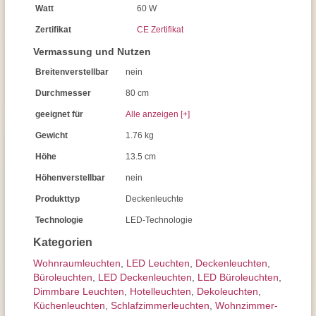
Watt
60 W
Zertifikat
CE Zertifikat
Vermassung und Nutzen
Breitenverstellbar
nein
Durchmesser
80 cm
geeignet für
Alle anzeigen [+]
Gewicht
1.76 kg
Höhe
13.5 cm
Höhenverstellbar
nein
Produkttyp
Deckenleuchte
Technologie
LED-Technologie
Kategorien
Wohnraum­leuchten
,
LED Leuchten
,
Decken­leuchten
,
Büroleuchten
,
LED Deckenleuchten
,
LED Büroleuchten
,
Dimmbare Leuchten
,
Hotelleuchten
,
Dekoleuchten
,
Küchenleuchten
,
Schlafzimmer­leuchten
,
Wohnzimmer­