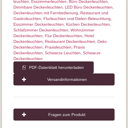
leuchten
,
Esszimmer­­leuchten
,
Büro Deckenleuchten
,
Dimmbare Deckenleuchten
,
LED Büro Deckenleuchten
,
Deckenleuchten mit Fernbedienung
,
Restaurant und
Gastroleuchten
,
Flurleuchten und Dielen-Beleuchtung
,
Esszimmer Deckenleuchten
,
Küchen Deckenleuchten
,
Schlafzimmer Deckenleuchten
,
Wohnzimmer
Deckenleuchten
,
Flur Deckenleuchten
,
Hotel
Deckenleuchten
,
Restaurant Deckenleuchten
,
Deko
Deckenleuchten
,
Praxisleuchten
,
Praxis
Deckenleuchten
,
Schwarze Leuchten
,
Schwarze
Deckenleuchten
PDF-Datenblatt herunterladen
Versandinformationen
Fragen zum Produkt