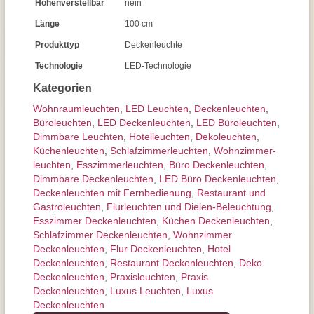
Höhenverstellbar
nein
Länge
100 cm
Produkttyp
Deckenleuchte
Technologie
LED-Technologie
Kategorien
Wohnraum­leuchten
,
LED Leuchten
,
Decken­leuchten
,
Büroleuchten
,
LED Deckenleuchten
,
LED Büroleuchten
,
Dimmbare Leuchten
,
Hotelleuchten
,
Dekoleuchten
,
Küchenleuchten
,
Schlafzimmer­leuchten
,
Wohnzimmer­
leuchten
,
Esszimmer­­leuchten
,
Büro Deckenleuchten
,
Dimmbare Deckenleuchten
,
LED Büro Deckenleuchten
,
Deckenleuchten mit Fernbedienung
,
Restaurant und
Gastroleuchten
,
Flurleuchten und Dielen-Beleuchtung
,
Esszimmer Deckenleuchten
,
Küchen Deckenleuchten
,
Schlafzimmer Deckenleuchten
,
Wohnzimmer
Deckenleuchten
,
Flur Deckenleuchten
,
Hotel
Deckenleuchten
,
Restaurant Deckenleuchten
,
Deko
Deckenleuchten
,
Praxisleuchten
,
Praxis
Deckenleuchten
,
Luxus Leuchten
,
Luxus
Deckenleuchten