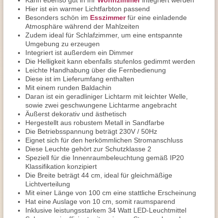
Kann ebenso gut in Ihr
Wohnzimmer
integriert werden
Hier ist ein warmer Lichtfarbton passend
Besonders schön im
Esszimmer
für eine einladende
Atmosphäre während der Mahlzeiten
Zudem ideal für Schlafzimmer, um eine entspannte
Umgebung zu erzeugen
Integriert ist außerdem ein Dimmer
Die Helligkeit kann ebenfalls stufenlos gedimmt werden
Leichte Handhabung über die Fernbedienung
Diese ist im Lieferumfang enthalten
Mit einem runden Baldachin
Daran ist ein geradliniger Lichtarm mit leichter Welle,
sowie zwei geschwungene Lichtarme angebracht
Äußerst dekorativ und ästhetisch
Hergestellt aus robustem Metall in Sandfarbe
Die Betriebsspannung beträgt 230V / 50Hz
Eignet sich für den herkömmlichen Stromanschluss
Diese Leuchte gehört zur Schutzklasse 2
Speziell für die Innenraumbeleuchtung gemäß IP20
Klassifikation konzipiert
Die Breite beträgt 44 cm, ideal für gleichmäßige
Lichtverteilung
Mit einer Länge von 100 cm eine stattliche Erscheinung
Hat eine Auslage von 10 cm, somit raumsparend
Inklusive leistungsstarkem 34 Watt LED-Leuchtmittel