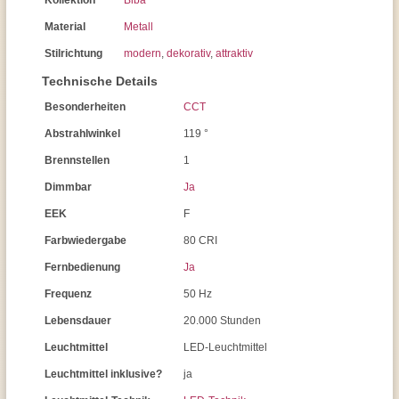
Kollektion
Biba
Material
Metall
Stilrichtung
modern
,
dekorativ
,
attraktiv
Technische Details
Besonderheiten
CCT
Abstrahlwinkel
119 °
Brennstellen
1
Dimmbar
Ja
EEK
F
Farbwiedergabe
80 CRI
Fernbedienung
Ja
Frequenz
50 Hz
Lebensdauer
20.000 Stunden
Leuchtmittel
LED-Leuchtmittel
Leuchtmittel inklusive?
ja