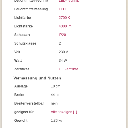
Leuchtmittel-Technik
LED-Technik
Leuchtmittelfassung
LED
Lichtfarbe
2700 K
Lichtstärke
4300 lm
Schutzart
IP20
Schutzklasse
2
Volt
230 V
Watt
34 W
Zertifikat
CE Zertifikat
Vermassung und Nutzen
Auslage
10 cm
Breite
44 cm
Breitenverstellbar
nein
geeignet für
Alle anzeigen [+]
Gewicht
1,36 kg