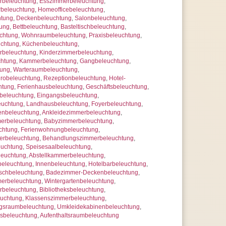
beleuchtung
,
Esszimmerbeleuchtung
,
erer Artikelanzahl nach Mengenrabatten
rbeleuchtung
,
Homeofficebeleuchtung
,
ragen
htung
,
Deckenbeleuchtung
,
Salonbeleuchtung
,
tung
,
Bettbeleuchtung
,
Basteltischbeleuchtung
,
chtung
,
Wohnraumbeleuchtung
,
Praxisbeleuchtung
,
uchtung
,
Küchenbeleuchtung
,
rbeleuchtung
,
Kinderzimmerbeleuchtung
,
chtung
,
Kammerbeleuchtung
,
Gangbeleuchtung
,
tung
,
Warteraumbeleuchtung
,
robeleuchtung
,
Rezeptionbeleuchtung
,
Hotel-
htung
,
Ferienhausbeleuchtung
,
Geschäftsbeleuchtung
,
beleuchtung
,
Eingangsbeleuchtung
,
euchtung
,
Landhausbeleuchtung
,
Foyerbeleuchtung
,
henbeleuchtung
,
Ankleidezimmerbeleuchtung
,
erbeleuchtung
,
Babyzimmerbeleuchtung
,
chtung
,
Ferienwohnungbeleuchtung
,
erbeleuchtung
,
Behandlungszimmerbeleuchtung
,
euchtung
,
Speisesaalbeleuchtung
,
leuchtung
,
Abstellkammerbeleuchtung
,
eleuchtung
,
Innenbeleuchtung
,
Hotelbarbeleuchtung
,
schbeleuchtung
,
Badezimmer-Deckenbeleuchtung
,
erbeleuchtung
,
Wintergartenbeleuchtung
,
rbeleuchtung
,
Bibliotheksbeleuchtung
,
euchtung
,
Klassenszimmerbeleuchtung
,
gsraumbeleuchtung
,
Umkleidekabinenbeleuchtung
,
xisbeleuchtung
,
Aufenthaltsraumbeleuchtung