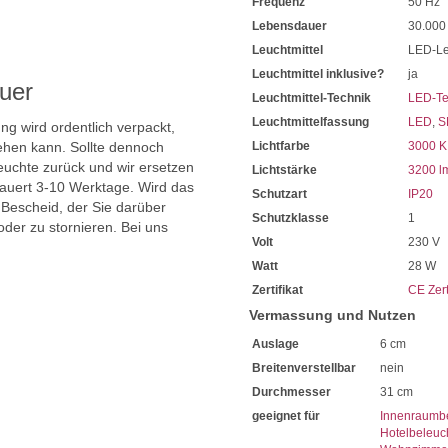
Frequenz
50 Hz
Farblich in Titan gehalten
.
Mit einer Blende versehen
Lebensdauer
30.000
Dadurch ist das Licht blendf
Leuchtmittel
LED-Le
Farblich in Weiß ausgeführt
Leuchtmittel inklusive?
ja
Hierdurch erhalten Sie den
uer
Mit einer Betriebsspannung
Leuchtmittel-Technik
LED-Te
Eignet sich für den herköm
Leuchtmittelfassung
LED
,
S
ng wird ordentlich verpackt,
Gekennzeichnet mit der Sch
hen kann. Sollte dennoch
Lichtfarbe
3000 K
Die titanfarbige Deckenleuch
Für die Verwendung in Inn
uchte zurück und wir ersetzen
Lichtstärke
3200 l
31 cm beträgt der Durchme
dauert 3-10 Werktage. Wird das
Schutzart
IP20
Ausladung ab Decke von 6 
 Bescheid, der Sie darüber
Schutzklasse
1
Inklusive 1 x 28 Watt SMD 
oder zu stornieren. Bei uns
Sehr sparsam im Stromverb
Volt
230 V
Mit einer Lichtleistung von
Watt
28 W
Dank hoher Lumenzahl ist f
Zertifikat
CE Zert
Die Lichtfarbe ist einstellbar 
2300 Kelvin wohlig Warm
Vermassung und Nutzen
3000 Kelvin Warmweiß u
Auslage
6 cm
4000 Kelvin Neutralweiß
Mit einer Farbwiedergabe v
Breitenverstellbar
nein
Sie sehen die Farben abends 
Durchmesser
31 cm
Extrem lange Lebensdauer 
geeignet für
Innenraumb
Sie haben bei uns 5 Jahre Ga
Hotelbeleuc
Bei Fragen, kontaktieren Sie