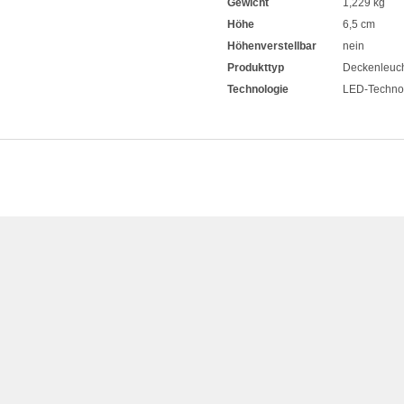
Gewicht
1,229 kg
Höhe
6,5 cm
Höhenverstellbar
nein
Produkttyp
Deckenleuc
Technologie
LED-Techno