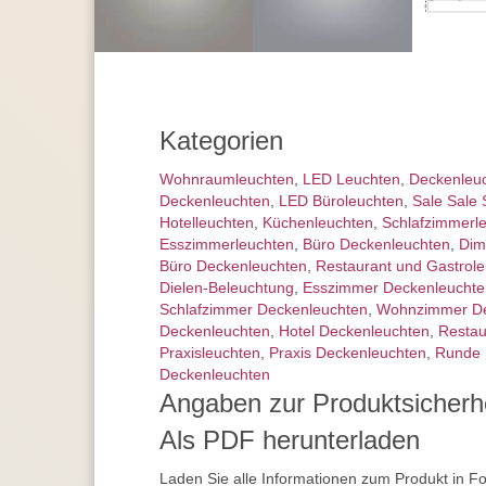
Kategorien
Wohnraum­leuchten
,
LED Leuchten
,
Decken­leu
Deckenleuchten
,
LED Büroleuchten
,
Sale Sale 
Hotelleuchten
,
Küchenleuchten
,
Schlafzimmer­l
Esszimmer­­leuchten
,
Büro Deckenleuchten
,
Dim
Büro Deckenleuchten
,
Restaurant und Gastrol
Dielen-Beleuchtung
,
Esszimmer Deckenleuchte
Schlafzimmer Deckenleuchten
,
Wohnzimmer De
Deckenleuchten
,
Hotel Deckenleuchten
,
Restau
Praxisleuchten
,
Praxis Deckenleuchten
,
Runde 
Deckenleuchten
Angaben zur Produktsicherh
Als PDF herunterladen
Laden Sie alle Informationen zum Produkt in F