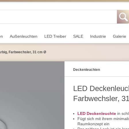
en
Außen­leuchten
LED Treiber
SALE
Industrie
Galerie
arbig, Farbwechsler, 31 cm Ø
Decken­leuchten
LED Deckenleucht
Farbwechsler, 3
LED Deckenleuchte
in sch
Fügt sich mit ihrem minimali
Raumkonzept ein