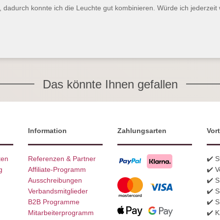
t, dadurch konnte ich die Leuchte gut kombinieren. Würde ich jederzei
Das könnte Ihnen gefallen
Information
Zahlungsarten
Vort
ten
Referenzen & Partner
✔️ 
g
Affiliate-Programm
✔️ V
Ausschreibungen
✔️ 
Verbandsmitglieder
✔️ S
B2B Programme
✔️ S
Mitarbeiterprogramm
✔️ K