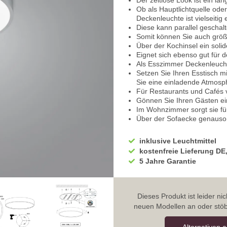
Der zeitlose Look ist ein la
Ob als Hauptlichtquelle ode
Deckenleuchte ist vielseitig 
Diese kann parallel geschal
Somit können Sie auch grö
Über der Kochinsel ein solid
Eignet sich ebenso gut für 
Als Esszimmer Deckenleucht
Setzen Sie Ihren Esstisch m
Sie eine einladende Atmosp
Für Restaurants und Cafés v
Gönnen Sie Ihren Gästen e
Im Wohnzimmer sorgt sie fü
Über der Sofaecke genauso 
Sorgt auch in der Leseecke
Eignet sich sehr gut als Hot
inklusive Leuchtmittel
Über dem Empfang und im W
kostenfreie Lieferung DE
Eignet sich ebenso gut für d
5 Jahre Garantie
Auch die Gästezimmer profi
Eignet sich als Schlafzimm
Schaffen Sei eine optimale
Diese versetzt Ihr Schlafzi
Dieses Produkt ist leider n
Die schlichte Eleganz der L
neuen Modellen an oder stöb
Flur und Eingangsbereich
Beim Nachhause kommen ei