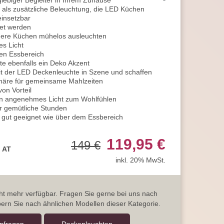
nglebiger Begleiter in Ihrem Zuhause
r als zusätzliche Beleuchtung, die LED Küchen
einsetzbar
tet werden
ßere Küchen mühelos ausleuchten
es Licht
den Essbereich
e ebenfalls ein Deko Akzent
it der LED Deckenleuchte in Szene und schaffen
häre für gemeinsame Mahlzeiten
on Vorteil
in angenehmes Licht zum Wohlfühlen
r gemütliche Stunden
gut geeignet wie über dem Essbereich
 für eine angenehme Beleuchtung
elbeleuchtung
119,95 €
149 €
artebereich der Lobby passend
, AT
ie Korridore
inkl. 20% MwSt.
tieren von der Beleuchtung
er Deckenleuchte
 Beleuchtung
mmer in eine Oase der Ruhe
icht mehr verfügbar. Fragen Sie gerne bei uns nach
euchte macht sie zum perfekten Begleiter in Ihrem
ern Sie nach ähnlichen Modellen dieser Kategorie.
n willkommen heißendes Licht