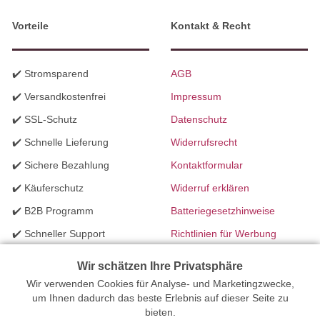
Vorteile
Kontakt & Recht
✔️ Stromsparend
AGB
✔️ Versandkostenfrei
Impressum
✔️ SSL-Schutz
Datenschutz
✔️ Schnelle Lieferung
Widerrufsrecht
✔️ Sichere Bezahlung
Kontaktformular
✔️ Käuferschutz
Widerruf erklären
✔️ B2B Programm
Batteriegesetzhinweise
✔️ Schneller Support
Richtlinien für Werbung
✔️ Mengenrabatte
Wir schätzen Ihre Privatsphäre
Wir verwenden Cookies für Analyse- und Marketingzwecke,
Ihr Onlinefachhandel für Beleuchtung seit 2012 | Erstellt mit
um Ihnen dadurch das beste Erlebnis auf dieser Seite zu
bieten.
peleides.io