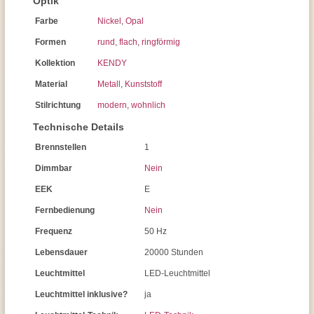
Optik
Farbe
Nickel
,
Opal
Formen
rund
,
flach
,
ringförmig
Kollektion
KENDY
Material
Metall
,
Kunststoff
Stilrichtung
modern
,
wohnlich
Technische Details
Brennstellen
1
Dimmbar
Nein
EEK
E
Fernbedienung
Nein
Frequenz
50 Hz
Lebensdauer
20000 Stunden
Leuchtmittel
LED-Leuchtmittel
Leuchtmittel inklusive?
ja