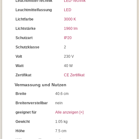
Leuchtmittel-Technik
LED-Technik
Leuchtmittelfassung
LED
Lichtfarbe
3000 K
Lichtstärke
1960 lm
Schutzart
IP20
Schutzklasse
2
Volt
230 V
Watt
40 W
Zertifikat
CE Zertifikat
Vermassung und Nutzen
Breite
40.6 cm
Breitenverstellbar
nein
geeignet für
Alle anzeigen [+]
Gewicht
1.05 kg
Höhe
7.5 cm