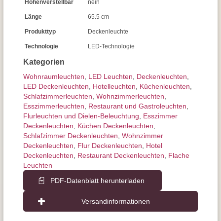
Höhenverstellbar
nein
Länge
65.5 cm
Produkttyp
Deckenleuchte
Technologie
LED-Technologie
Kategorien
Wohnraum­leuchten
,
LED Leuchten
,
Decken­leuchten
,
LED Deckenleuchten
,
Hotelleuchten
,
Küchenleuchten
,
Schlafzimmer­leuchten
,
Wohnzimmer­leuchten
,
Esszimmer­­leuchten
,
Restaurant und Gastroleuchten
,
Flurleuchten und Dielen-Beleuchtung
,
Esszimmer
Deckenleuchten
,
Küchen Deckenleuchten
,
Schlafzimmer Deckenleuchten
,
Wohnzimmer
Deckenleuchten
,
Flur Deckenleuchten
,
Hotel
Deckenleuchten
,
Restaurant Deckenleuchten
,
Flache
Leuchten
PDF-Datenblatt herunterladen
Versandinformationen