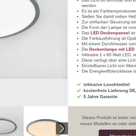
Das Licht ist dimmbar und k
werden
Es ist ein Farbtemperaturwec
Stellen Sie damit neben Hell
Zur einfachen Steuerung wir
Die Form der Lampe ist run
Das
LED Deckenpaneel
ist
Die Farbausführung ist Opal
Mit einem Durchmesser von
Die
Deckenlampe mit LED
Inklusive 1 x 60 Watt LED, s
Diese verfügt über eine Lic
Einstellbares Licht von War
Die Energieeffizienzklasse is
Sparen Sie mit LED-Technik
IP Klassifikation ist IP20 u
inklusive Leuchtmittel
Sie haben bei uns 5 Jahre Ga
kostenfreie Lieferung DE
Bei Fragen, zögern Sie nicht
5 Jahre Garantie
Wir freuen uns auf Ihre Anf
Dieses Produkt ist leider n
neuen Modellen an oder stöb