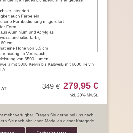
ann damit an jedes Lichtbedürfnis angepasst
hsler integriert
igkeit auch Farbe ein
d eine Fernbedienung mitgeliefert
der Form
 aus Aluminium und Acrylglas
weiss und silberfarbig
 60 cm
hat eine Höhe von 5,5 cm
ehr niedrig im Verbrauch
htleistung von 3500 Lumen
mweiß mit 3000 Kelvin bis Kaltweiß mit 6000 Kelvin
t A
 monatlich hohe Energiekosten ein
nd damit ideal für den Innenraum
279,95 €
349 €
rantie, statt der üblichen 2 Jahre
, AT
 und kontaktieren Sie uns jederzeit
inkl. 20% MwSt.
rage
icht mehr verfügbar. Fragen Sie gerne bei uns nach
ern Sie nach ähnlichen Modellen dieser Kategorie.