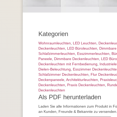
Kategorien
Wohnraum­leuchten
,
LED Leuchten
,
Decken­leu
Deckenleuchten
,
LED Büroleuchten
,
Dimmbare
Schlafzimmer­leuchten
,
Esszimmer­­leuchten
,
Bü
Paneele
,
Dimmbare Deckenleuchten
,
LED Büro
Deckenleuchten mit Fernbedienung
,
Industrie­l
Dielen-Beleuchtung
,
Esszimmer Deckenleuchte
Schlafzimmer Deckenleuchten
,
Flur Deckenleu
Deckenpaneele
,
Architektur­leuchten
,
Praxisleu
Deckenleuchten
,
Praxis Deckenleuchten
,
Runde
Deckenleuchten
Als PDF herunterladen
Laden Sie alle Informationen zum Produkt in F
an Kunden, Freunde & Bekannte zu versenden