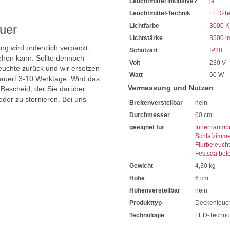
Leuchtmittel inklusive?
ja
Leuchtmittel-Technik
LED-Te
Lichtfarbe
3000 K
uer
Lichtstärke
3500 l
ng wird ordentlich verpackt,
Schutzart
IP20
hen kann. Sollte dennoch
Volt
230 V
uchte zurück und wir ersetzen
Watt
60 W
dauert 3-10 Werktage. Wird das
Vermassung und Nutzen
 Bescheid, der Sie darüber
oder zu stornieren. Bei uns
Breitenverstellbar
nein
Durchmesser
60 cm
geeignet für
Innenraumb
Schlafzimme
Flurbeleuch
Festsaalbel
Gewicht
4,30 kg
Höhe
6 cm
Höhenverstellbar
nein
Produkttyp
Deckenleuc
Technologie
LED-Techno