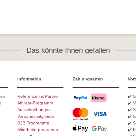
Das könnte Ihnen gefallen
Information
Zahlungsarten
Vort
ten
Referenzen & Partner
✔️ 
g
Affiliate-Programm
✔️ V
Ausschreibungen
✔️ 
Verbandsmitglieder
✔️ S
B2B Programme
✔️ S
Mitarbeiterprogramm
✔️ K