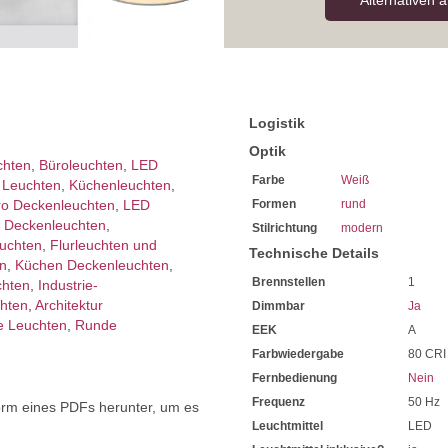
Alternativen 
Logistik
Optik
chten
,
Büroleuchten
,
LED
Farbe
Weiß
 Leuchten
,
Küchenleuchten
,
ro Deckenleuchten
,
LED
Formen
rund
 Deckenleuchten
,
Stilrichtung
modern
euchten
,
Flurleuchten und
Technische Details
n
,
Küchen Deckenleuchten
,
Brennstellen
1
chten
,
Industrie-
chten
,
Architektur
Dimmbar
Ja
 Leuchten
,
Runde
EEK
A
Farbwiedergabe
80 CRI
Fernbedienung
Nein
Frequenz
50 Hz
orm eines PDFs herunter, um es
.
Leuchtmittel
LED