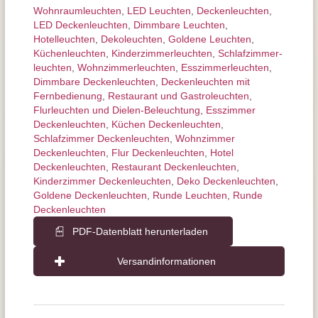
Wohnraum­leuchten
,
LED Leuchten
,
Decken­leuchten
,
LED Deckenleuchten
,
Dimmbare Leuchten
,
Hotelleuchten
,
Dekoleuchten
,
Goldene Leuchten
,
Küchenleuchten
,
Kinderzimmer­leuchten
,
Schlafzimmer­
leuchten
,
Wohnzimmer­leuchten
,
Esszimmer­­leuchten
,
Dimmbare Deckenleuchten
,
Deckenleuchten mit
Fernbedienung
,
Restaurant und Gastroleuchten
,
Flurleuchten und Dielen-Beleuchtung
,
Esszimmer
Deckenleuchten
,
Küchen Deckenleuchten
,
Schlafzimmer Deckenleuchten
,
Wohnzimmer
Deckenleuchten
,
Flur Deckenleuchten
,
Hotel
Deckenleuchten
,
Restaurant Deckenleuchten
,
Kinderzimmer Deckenleuchten
,
Deko Deckenleuchten
,
Goldene Deckenleuchten
,
Runde Leuchten
,
Runde
Deckenleuchten
PDF-Datenblatt herunterladen
Versandinformationen