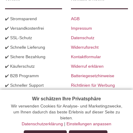
✔️ Stromsparend
AGB
✔️ Versandkostenfrei
Impressum
✔️ SSL-Schutz
Datenschutz
✔️ Schnelle Lieferung
Widerrufsrecht
✔️ Sichere Bezahlung
Kontaktformular
✔️ Käuferschutz
Widerruf erklären
✔️ B2B Programm
Batteriegesetzhinweise
✔️ Schneller Support
Richtlinien für Werbung
✔️ Mengenrabatte
Wir schätzen Ihre Privatsphäre
Wir verwenden Cookies für Analyse- und Marketingzwecke,
Ihr Onlinefachhandel für Beleuchtung seit 2012 | Erstellt mit
um Ihnen dadurch das beste Erlebnis auf dieser Seite zu
bieten.
peleides.io
Datenschutzerklärung
|
Einstellungen anpassen