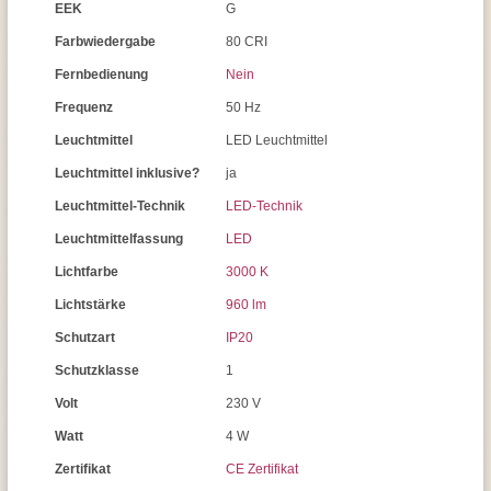
EEK
G
Farbwiedergabe
80 CRI
Fernbedienung
Nein
Frequenz
50 Hz
Leuchtmittel
LED Leuchtmittel
Leuchtmittel inklusive?
ja
Leuchtmittel-Technik
LED-Technik
Leuchtmittelfassung
LED
Lichtfarbe
3000 K
Lichtstärke
960 lm
Schutzart
IP20
Schutzklasse
1
Volt
230 V
Watt
4 W
Zertifikat
CE Zertifikat