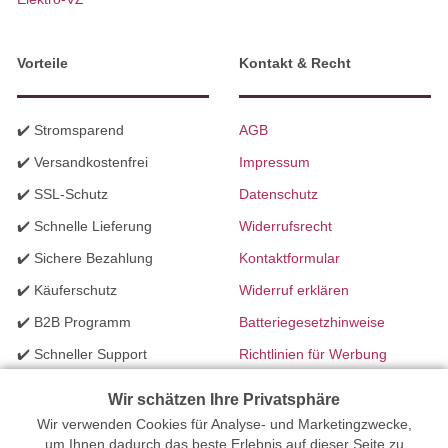
Vorteile
Kontakt & Recht
✔️ Stromsparend
AGB
✔️ Versandkostenfrei
Impressum
✔️ SSL-Schutz
Datenschutz
✔️ Schnelle Lieferung
Widerrufsrecht
✔️ Sichere Bezahlung
Kontaktformular
✔️ Käuferschutz
Widerruf erklären
✔️ B2B Programm
Batteriegesetzhinweise
✔️ Schneller Support
Richtlinien für Werbung
✔️ Mengenrabatte
Wir schätzen Ihre Privatsphäre
Wir verwenden Cookies für Analyse- und Marketingzwecke,
Ihr Onlinefachhandel für Beleuchtung seit 2012 | Erstellt mit
um Ihnen dadurch das beste Erlebnis auf dieser Seite zu