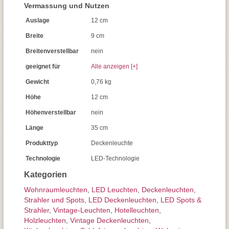
Vermassung und Nutzen
Auslage
12 cm
Breite
9 cm
Breitenverstellbar
nein
geeignet für
Alle anzeigen [+]
Gewicht
0,76 kg
Höhe
12 cm
Höhenverstellbar
nein
Länge
35 cm
Produkttyp
Deckenleuchte
Technologie
LED-Technologie
Kategorien
Wohnraum­leuchten
,
LED Leuchten
,
Decken­leuchten
,
Strahler und Spots
,
LED Deckenleuchten
,
LED Spots &
Strahler
,
Vintage-Leuchten
,
Hotelleuchten
,
Holzleuchten
,
Vintage Deckenleuchten
,