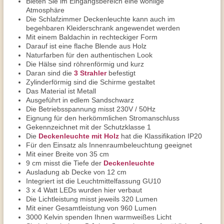
Bieten Sie im Eingangsbereich eine wohlige
Atmosphäre
Die Schlafzimmer Deckenleuchte kann auch im
begehbaren Kleiderschrank angewendet werden
Mit einem Baldachin in rechteckiger Form
Darauf ist eine flache Blende aus Holz
Naturfarben für den authentischen Look
Die Hälse sind röhrenförmig und kurz
Daran sind die
3 Strahler
befestigt
Zylinderförmig sind die Schirme gestaltet
Das Material ist Metall
Ausgeführt in edlem Sandschwarz
Die Betriebsspannung misst 230V / 50Hz
Eignung für den herkömmlichen Stromanschluss
Gekennzeichnet mit der Schutzklasse 1
Die
Deckenleuchte mit Holz
hat die Klassifikation IP20
Für den Einsatz als Innenraumbeleuchtung geeignet
Mit einer Breite von 35 cm
9 cm misst die Tiefe der
Deckenleuchte
Ausladung ab Decke von 12 cm
Integriert ist die Leuchtmittelfassung GU10
3 x 4 Watt LEDs wurden hier verbaut
Die Lichtleistung misst jeweils 320 Lumen
Mit einer Gesamtleistung von 960 Lumen
3000 Kelvin spenden Ihnen warmweißes Licht