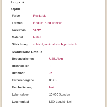
Logistik
Optik
Farbe
Rostfarbig
Formen
länglich
,
rund
,
konisch
Kollektion
Viletto
Material
Metall
Stilrichtung
schlicht
,
minimalistisch
,
puristisch
Technische Details
Besonderheiten
USB
,
Akku
Brennstellen
1
Dimmbar
Ja
Farbwiedergabe
80 CRI
Fernbedienung
Nein
Lebensdauer
20.000 Stunden
Leuchtmittel
LED-Leuchtmittel