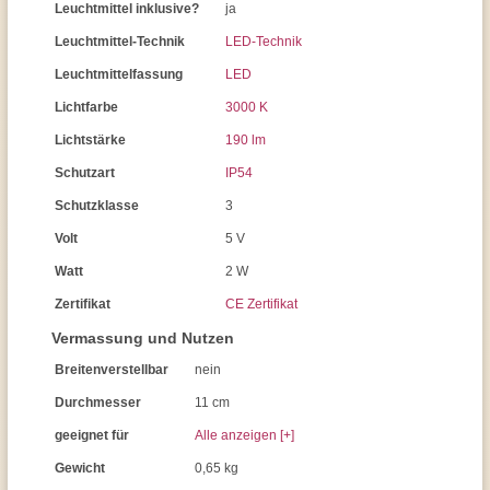
Leuchtmittel inklusive?
ja
Leuchtmittel-Technik
LED-Technik
Leuchtmittelfassung
LED
Lichtfarbe
3000 K
Lichtstärke
190 lm
Schutzart
IP54
Schutzklasse
3
Volt
5 V
Watt
2 W
Zertifikat
CE Zertifikat
Vermassung und Nutzen
Breitenverstellbar
nein
Durchmesser
11 cm
geeignet für
Alle anzeigen [+]
Gewicht
0,65 kg