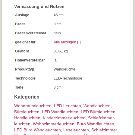
Vermassung und Nutzen
Auslage
45 cm
Breite
8 cm
Breitenverstellbar
nein
geeignet für
Alle anzeigen [+]
Gewicht
0,361 kg
Höhenverstellbar
ja
Produkttyp
Wandleuchte
Technologie
LED-Technologie
Tiefe
8 cm
Kategorien
Wohnraum­leuchten
,
LED Leuchten
,
Wand­leuchten
,
Büroleuchten
,
LED Wandleuchten
,
LED Büroleuchten
,
Hotelleuchten
,
Kinderzimmer­leuchten
,
Schlafzimmer­
leuchten
,
Wohnzimmer­leuchten
,
Büro Wandleuchten
,
LED Büro Wandleuchten
,
Leseleuchten
,
Schlafzimmer