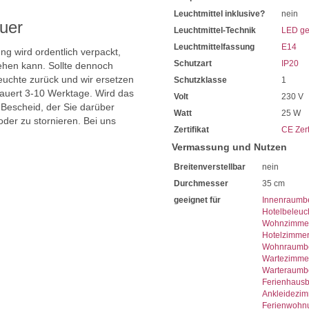
Leuchtmittel inklusive?
nein
uer
Leuchtmittel-Technik
LED ge
Leuchtmittelfassung
E14
ng wird ordentlich verpackt,
Schutzart
IP20
hen kann. Sollte dennoch
uchte zurück und wir ersetzen
Schutzklasse
1
dauert 3-10 Werktage. Wird das
Volt
230 V
 Bescheid, der Sie darüber
Watt
25 W
oder zu stornieren. Bei uns
Zertifikat
CE Zert
Vermassung und Nutzen
Breitenverstellbar
nein
Durchmesser
35 cm
geeignet für
Innenraumb
Hotelbeleuc
Wohnzimmer
Hotelzimme
Wohnraumbe
Wartezimme
Warteraumb
Ferienhaus
Ankleidezi
Ferienwohn