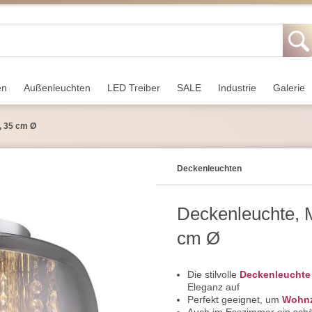
en
Außen­leuchten
LED Treiber
SALE
Industrie
Galerie
, 35 cm Ø
Decken­leuchten
Deckenleuchte, M
cm Ø
Die stilvolle
Deckenleuchte
Eleganz auf
Perfekt geeignet, um
Wohn