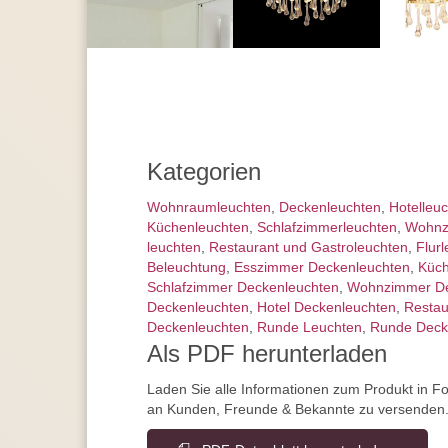
Kategorien
Wohnraum­leuchten
,
Decken­leuchten
,
Hotelleu
Küchenleuchten
,
Schlafzimmer­leuchten
,
Wohnz
leuchten
,
Restaurant und Gastroleuchten
,
Flur
Beleuchtung
,
Esszimmer Deckenleuchten
,
Küch
Schlafzimmer Deckenleuchten
,
Wohnzimmer De
Deckenleuchten
,
Hotel Deckenleuchten
,
Restau
Deckenleuchten
,
Runde Leuchten
,
Runde Deck
Als PDF herunterladen
Laden Sie alle Informationen zum Produkt in F
an Kunden, Freunde & Bekannte zu versenden