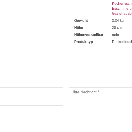
Küchentisch
Esszimmerti
Gästehausb
Gewicht
3.34 kg
Höhe
28 cm
Höhenverstellbar
nein
Produkttyp
Deckenleuc