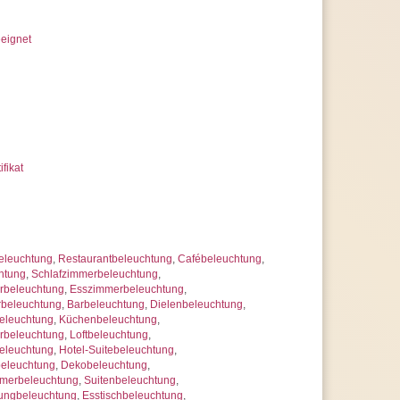
eignet
ifikat
eleuchtung
,
Restaurantbeleuchtung
,
Cafébeleuchtung
,
htung
,
Schlafzimmerbeleuchtung
,
beleuchtung
,
Esszimmerbeleuchtung
,
rbeleuchtung
,
Barbeleuchtung
,
Dielenbeleuchtung
,
leuchtung
,
Küchenbeleuchtung
,
rbeleuchtung
,
Loftbeleuchtung
,
eleuchtung
,
Hotel-Suitebeleuchtung
,
beleuchtung
,
Dekobeleuchtung
,
mmerbeleuchtung
,
Suitenbeleuchtung
,
ungbeleuchtung
,
Esstischbeleuchtung
,