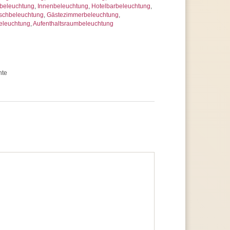
beleuchtung
,
Innenbeleuchtung
,
Hotelbarbeleuchtung
,
schbeleuchtung
,
Gästezimmerbeleuchtung
,
eleuchtung
,
Aufenthaltsraumbeleuchtung
hte