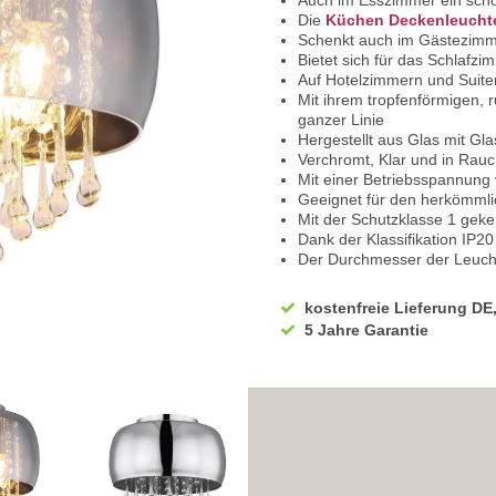
Auch im Esszimmer ein schö
Die
Küchen Deckenleucht
Schenkt auch im Gästezimme
Bietet sich für das Schlafzi
Auf Hotelzimmern und Suite
Mit ihrem tropfenförmigen,
ganzer Linie
Hergestellt aus Glas mit Glas
Verchromt, Klar und in Rauc
Mit einer Betriebsspannung
Geeignet für den herkömmli
Mit der Schutzklasse 1 gek
Dank der Klassifikation IP20
Der Durchmesser der Leuch
In der Höhe misst sie 28 cm
Das Produkt verfügt über E
kostenfreie Lieferung DE
Jeweils für eine Leistung v
5 Jahre Garantie
Sie benötigen 5 Leuchtmittel
Wir empfehlen Ihnen den Ei
Sehr hohe Energiekosten kö
Bei uns im Sortiment finde
Diese sind von enorm lange
Mit LED-Technik können Sie 
Sie haben bei uns 5 Jahre Ga
Bei Fragen, kontaktieren Sie