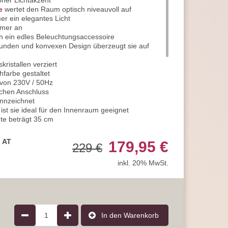
ner Lichtakzent
e
wertet den Raum optisch niveauvoll auf
r ein elegantes Licht
mmer an
n ein edles Beleuchtungsaccessoire
 runden und konvexen Design überzeugt sie auf
kristallen verziert
hfarbe gestaltet
 von 230V / 50Hz
chen Anschluss
ennzeichnet
 ist sie ideal für den Innenraum geeignet
te beträgt 35 cm
 und bietet so einen eleganten Anblick
14 Leuchtmittelfassungen
, AT
179,95 €
229 €
on maximal 25 Watt geeignet
 für den Lichtbetrieb
inkl. 20% MwSt.
nsatz der innovativen LED-Technologie
nnen Sie hierdurch täglich einsparen
n Sie stromsparende
LED-Leuchtmittel
r Lebensdauer und hoher Qualität
die Energieeffizienzklasse A erreichen
rantie, statt der üblichen 2 Jahre
1
In den Warenkorb
 uns jederzeit