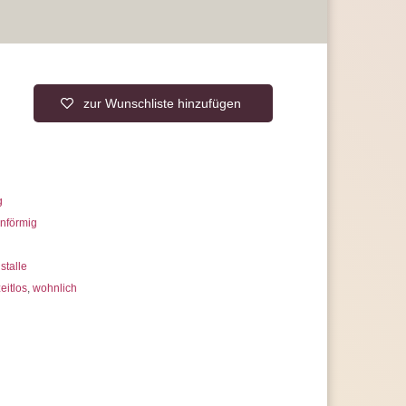
erer Artikelanzahl nach Mengenrabatten
ragen
zur Wunschliste hinzufügen
g
enförmig
stalle
eitlos
,
wohnlich