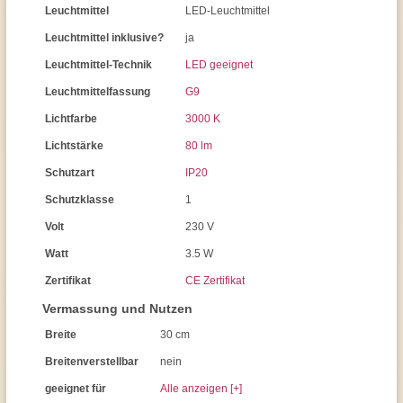
Leuchtmittel
LED-Leuchtmittel
Leuchtmittel inklusive?
ja
Leuchtmittel-Technik
LED geeignet
Leuchtmittelfassung
G9
Lichtfarbe
3000 K
Lichtstärke
80 lm
Schutzart
IP20
Schutzklasse
1
Volt
230 V
Watt
3.5 W
Zertifikat
CE Zertifikat
Vermassung und Nutzen
Breite
30 cm
Breitenverstellbar
nein
geeignet für
Alle anzeigen [+]