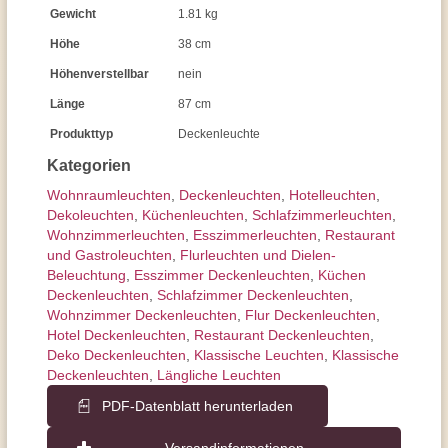
Gewicht
1.81 kg
Höhe
38 cm
Höhenverstellbar
nein
Länge
87 cm
Produkttyp
Deckenleuchte
Kategorien
Wohnraum­leuchten
,
Decken­leuchten
,
Hotelleuchten
,
Dekoleuchten
,
Küchenleuchten
,
Schlafzimmer­leuchten
,
Wohnzimmer­leuchten
,
Esszimmer­­leuchten
,
Restaurant
und Gastroleuchten
,
Flurleuchten und Dielen-
Beleuchtung
,
Esszimmer Deckenleuchten
,
Küchen
Deckenleuchten
,
Schlafzimmer Deckenleuchten
,
Wohnzimmer Deckenleuchten
,
Flur Deckenleuchten
,
Hotel Deckenleuchten
,
Restaurant Deckenleuchten
,
Deko Deckenleuchten
,
Klassische Leuchten
,
Klassische
Deckenleuchten
,
Längliche Leuchten
PDF-Datenblatt herunterladen