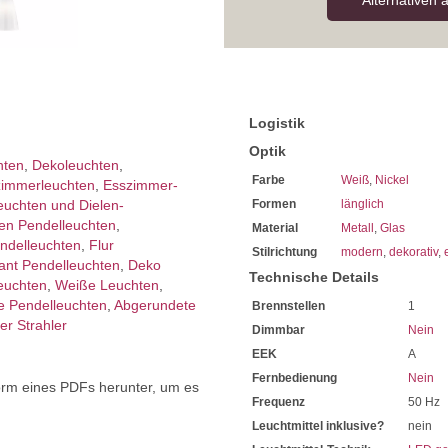
Alternativen 
Geeignet für den Gebrauch
23 cm beträgt der Durchme
Die Höhe der
weißen Pende
Integriert ist die Leuchtmitt
Maximal für eine Leistung v
Sie benötigen für den Lichtb
Bestellen Sie dieses gerne d
Logistik
Sparen Sie täglich sehr hoh
Wir empfehlen Ihnen den Ei
Optik
Bei uns im Sortiment finde
hten
,
Dekoleuchten
,
Farbe
Weiß
,
Nickel
Diese sind von enorm lange
immer­leuchten
,
Esszimmer­­
Mit LED-Technik erreichen S
leuchten und Dielen-
Formen
länglich
Sie haben bei uns 5 Jahre Ga
en Pendelleuchten
,
Material
Metall
,
Glas
Bei Fragen, kontaktieren Sie
delleuchten
,
Flur
Stilrichtung
modern
,
dekorativ
,
Erkundigen Sie sich bei höh
ant Pendelleuchten
,
Deko
Wir freuen uns auf Ihre Anf
Technische Details
euchten
,
Weiße Leuchten
,
 Pendelleuchten
,
Abgerundete
Brennstellen
1
er Strahler
Dimmbar
Nein
EEK
A
Fernbedienung
Nein
orm eines PDFs herunter, um es
Frequenz
50 Hz
.
Leuchtmittel inklusive?
nein