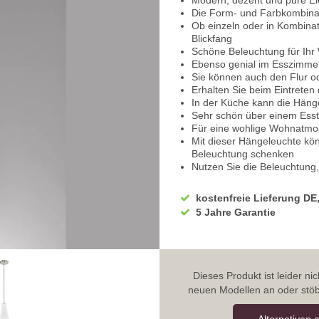
Modern, dezent und pure El
Die Form- und Farbkombinati
Ob einzeln oder in Kombinat
Blickfang
Schöne Beleuchtung für Ih
Ebenso genial im Esszimme
Sie können auch den Flur o
Erhalten Sie beim Eintreten
In der Küche kann die Hän
Sehr schön über einem Esst
Für eine wohlige Wohnatmosp
Mit dieser Hängeleuchte k
Beleuchtung schenken
Nutzen Sie die Beleuchtung,
Der Baldachin in runder und 
Ausgestattet mit einer Kab
kostenfreie Lieferung DE
Daran wurde der kegelförmi
5 Jahre Garantie
Der Korpus besteht aus Meta
In mattem Nickel ausgeführt
Der Schirm ist aus Opalglas 
Farblich in edlem Weiß geha
Mit einer Betriebsspannung
Dieses Produkt ist leider n
Eignung für den gängigen 
neuen Modellen an oder stöb
Ausgewiesen mit der Schutz
Die Pendellampe mit Glassch