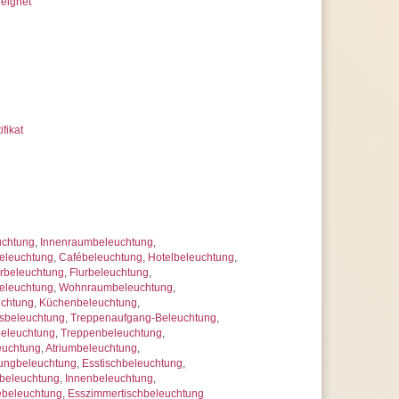
eignet
ifikat
uchtung
,
Innenraumbeleuchtung
,
eleuchtung
,
Cafébeleuchtung
,
Hotelbeleuchtung
,
beleuchtung
,
Flurbeleuchtung
,
eleuchtung
,
Wohnraumbeleuchtung
,
uchtung
,
Küchenbeleuchtung
,
sbeleuchtung
,
Treppenaufgang-Beleuchtung
,
beleuchtung
,
Treppenbeleuchtung
,
euchtung
,
Atriumbeleuchtung
,
ungbeleuchtung
,
Esstischbeleuchtung
,
beleuchtung
,
Innenbeleuchtung
,
ebeleuchtung
,
Esszimmertischbeleuchtung