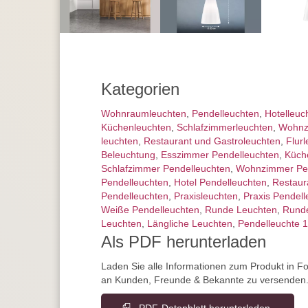
Kategorien
Wohnraum­leuchten
,
Pendel­leuchten
,
Hotelleuc
Küchenleuchten
,
Schlafzimmer­leuchten
,
Wohnz
leuchten
,
Restaurant und Gastroleuchten
,
Flur
Beleuchtung
,
Esszimmer Pendelleuchten
,
Küch
Schlafzimmer Pendelleuchten
,
Wohnzimmer Pen
Pendelleuchten
,
Hotel Pendelleuchten
,
Restaur
Pendelleuchten
,
Praxisleuchten
,
Praxis Pendell
Weiße Pendelleuchten
,
Runde Leuchten
,
Runde
Leuchten
,
Längliche Leuchten
,
Pendelleuchte 1
Als PDF herunterladen
Laden Sie alle Informationen zum Produkt in F
an Kunden, Freunde & Bekannte zu versenden