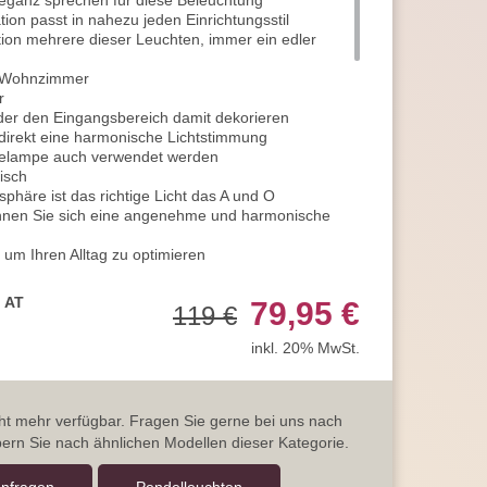
eganz sprechen für diese Beleuchtung
on passt in nahezu jeden Einrichtungsstil
ion mehrere dieser Leuchten, immer ein edler
r Wohnzimmer
r
der den Eingangsbereich damit dekorieren
 direkt eine harmonische Lichtstimmung
gelampe auch verwendet werden
isch
häre ist das richtige Licht das A und O
önnen Sie sich eine angenehme und harmonische
 um Ihren Alltag zu optimieren
flacher Form sorgt für einen sehr guten Halt
elaufhängung
, AT
79,95 €
119 €
ge Schirm befestigt
ll
inkl. 20% MwSt.
angefertigt
lten
 von 230V / 50Hz
icht mehr verfügbar. Fragen Sie gerne bei uns nach
Stromanschluss
ern Sie nach ähnlichen Modellen dieser Kategorie.
klasse 2
irm hat die IP20 Klassifikation