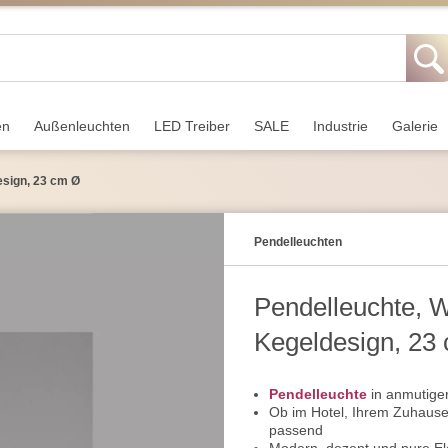
en
Außen­leuchten
LED Treiber
SALE
Industrie
Galerie
esign, 23 cm Ø
Pendel­leuchten
Pendelleuchte, W
Kegeldesign, 23
Pendelleuchte
in anmutiger
Ob im Hotel, Ihrem Zuhause
passend