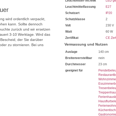
Leuchtmittel-Technik
LED ge
Leuchtmittelfassung
E27
uer
Schutzart
IP20
ng wird ordentlich verpackt,
Schutzklasse
2
hen kann. Sollte dennoch
Volt
230 V
uchte zurück und wir ersetzen
Watt
60 W
dauert 3-10 Werktage. Wird das
Zertifikat
CE Zert
 Bescheid, der Sie darüber
Vermassung und Nutzen
oder zu stornieren. Bei uns
Auslage
140 cm
Breitenverstellbar
nein
Durchmesser
23 cm
geeignet für
Pendelbele
Restaurantb
Wohnzimmer
Esszimmerb
Tresenbele
Treppenhau
Ferienhaus
Hausflurbel
Ferienwohn
Küchentisch
Gastronomi