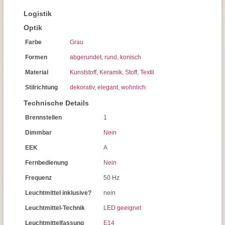
Logistik
Optik
Farbe
Grau
Formen
abgerundet
,
rund
,
konisch
Material
Kunststoff
,
Keramik
,
Stoff
,
Textil
Stilrichtung
dekorativ
,
elegant
,
wohnlich
Technische Details
Brennstellen
1
Dimmbar
Nein
EEK
A
Fernbedienung
Nein
Frequenz
50 Hz
Leuchtmittel inklusive?
nein
Leuchtmittel-Technik
LED geeignet
Leuchtmittelfassung
E14