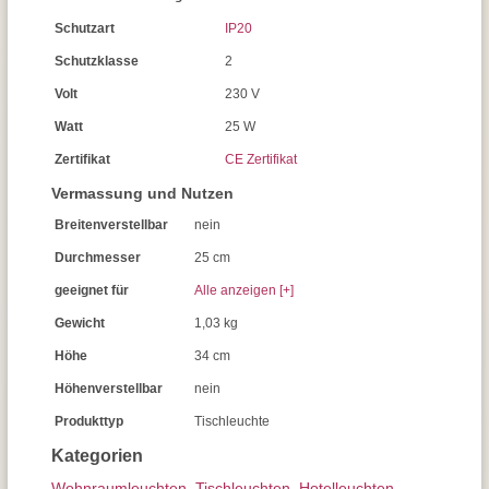
Schutzart
IP20
Schutzklasse
2
Volt
230 V
Watt
25 W
Zertifikat
CE Zertifikat
Vermassung und Nutzen
Breitenverstellbar
nein
Durchmesser
25 cm
geeignet für
Alle anzeigen [+]
Gewicht
1,03 kg
Höhe
34 cm
Höhenverstellbar
nein
Produkttyp
Tischleuchte
Kategorien
Wohnraum­leuchten
,
Tisch­leuchten
,
Hotelleuchten
,