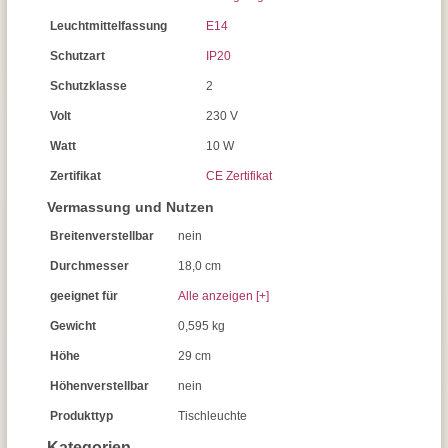
Leuchtmittelfassung
E14
Schutzart
IP20
Schutzklasse
2
Volt
230 V
Watt
10 W
Zertifikat
CE Zertifikat
Vermassung und Nutzen
Breitenverstellbar
nein
Durchmesser
18,0 cm
geeignet für
Alle anzeigen [+]
Gewicht
0,595 kg
Höhe
29 cm
Höhenverstellbar
nein
Produkttyp
Tischleuchte
Kategorien