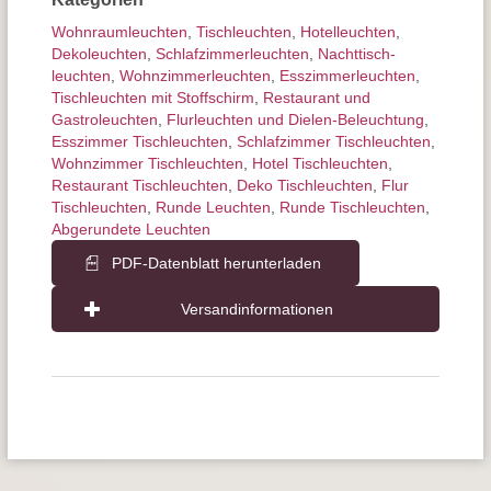
Wohnraum­leuchten
,
Tisch­leuchten
,
Hotelleuchten
,
Dekoleuchten
,
Schlafzimmer­leuchten
,
Nachttisch­
leuchten
,
Wohnzimmer­leuchten
,
Esszimmer­­leuchten
,
Tischleuchten mit Stoffschirm
,
Restaurant und
Gastroleuchten
,
Flurleuchten und Dielen-Beleuchtung
,
Esszimmer Tischleuchten
,
Schlafzimmer Tischleuchten
,
Wohnzimmer Tischleuchten
,
Hotel Tischleuchten
,
Restaurant Tischleuchten
,
Deko Tischleuchten
,
Flur
Tischleuchten
,
Runde Leuchten
,
Runde Tischleuchten
,
Abgerundete Leuchten
PDF-Datenblatt herunterladen
Versandinformationen