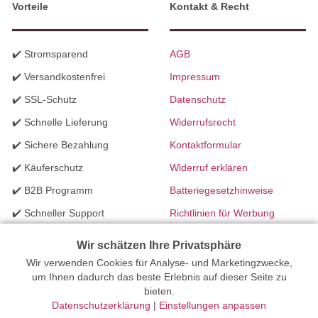
Vorteile
Kontakt & Recht
✔️ Stromsparend
AGB
✔️ Versandkostenfrei
Impressum
✔️ SSL-Schutz
Datenschutz
✔️ Schnelle Lieferung
Widerrufsrecht
✔️ Sichere Bezahlung
Kontaktformular
✔️ Käuferschutz
Widerruf erklären
✔️ B2B Programm
Batteriegesetzhinweise
✔️ Schneller Support
Richtlinien für Werbung
✔️ Mengenrabatte
Wir schätzen Ihre Privatsphäre
Wir verwenden Cookies für Analyse- und Marketingzwecke,
Ihr Onlinefachhandel für Beleuchtung seit 2012 | Erstellt mit
um Ihnen dadurch das beste Erlebnis auf dieser Seite zu
bieten.
peleides.io
Datenschutzerklärung
|
Einstellungen anpassen