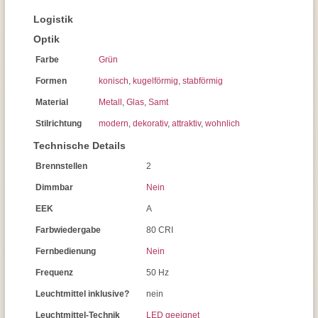
Logistik
Optik
Farbe
Grün
Formen
konisch
,
kugelförmig
,
stabförmig
Material
Metall
,
Glas
,
Samt
Stilrichtung
modern
,
dekorativ
,
attraktiv
,
wohnlich
Technische Details
Brennstellen
2
Dimmbar
Nein
EEK
A
Farbwiedergabe
80 CRI
Fernbedienung
Nein
Frequenz
50 Hz
Leuchtmittel inklusive?
nein
Leuchtmittel-Technik
LED geeignet