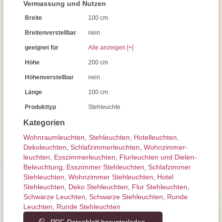
Vermassung und Nutzen
Breite
100 cm
Breitenverstellbar
nein
geeignet für
Alle anzeigen [+]
Höhe
200 cm
Höhenverstellbar
nein
Länge
100 cm
Produkttyp
Stehleuchte
Kategorien
Wohnraum­leuchten
,
Stehleuchten
,
Hotelleuchten
,
Dekoleuchten
,
Schlafzimmer­leuchten
,
Wohnzimmer­
leuchten
,
Esszimmer­­leuchten
,
Flurleuchten und Dielen-
Beleuchtung
,
Esszimmer Stehleuchten
,
Schlafzimmer
Stehleuchten
,
Wohnzimmer Stehleuchten
,
Hotel
Stehleuchten
,
Deko Stehleuchten
,
Flur Stehleuchten
,
Schwarze Leuchten
,
Schwarze Stehleuchten
,
Runde
Leuchten
,
Runde Stehleuchten