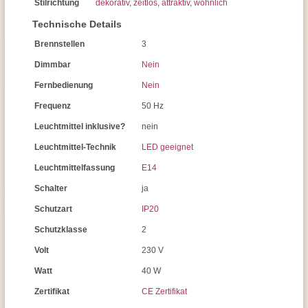
Stilrichtung
dekorativ
,
zeitlos
,
attraktiv
,
wohnlich
Technische Details
Brennstellen
3
Dimmbar
Nein
Fernbedienung
Nein
Frequenz
50 Hz
Leuchtmittel inklusive?
nein
Leuchtmittel-Technik
LED geeignet
Leuchtmittelfassung
E14
Schalter
ja
Schutzart
IP20
Schutzklasse
2
Volt
230 V
Watt
40 W
Zertifikat
CE Zertifikat