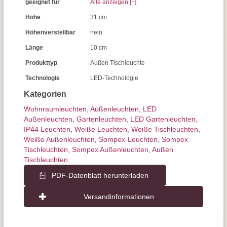
geeignet für
Alle anzeigen [+]
Höhe
31 cm
Höhenverstellbar
nein
Länge
10 cm
Produkttyp
Außen Tischleuchte
Technologie
LED-Technologie
Kategorien
Wohnraum­leuchten
,
Außen­leuchten
,
LED
Außenleuchten
,
Gartenleuchten
,
LED Gartenleuchten
,
IP44 Leuchten
,
Weiße Leuchten
,
Weiße Tischleuchten
,
Weiße Außenleuchten
,
Sompex-Leuchten
,
Sompex
Tischleuchten
,
Sompex Außenleuchten
,
Außen
Tischleuchten
PDF-Datenblatt herunterladen
Versandinformationen