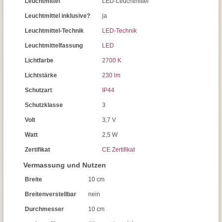
Leuchtmittel
LED-Leuchtmittel
Leuchtmittel inklusive?
ja
Leuchtmittel-Technik
LED-Technik
Leuchtmittelfassung
LED
Lichtfarbe
2700 K
Lichtstärke
230 lm
Schutzart
IP44
Schutzklasse
3
Volt
3,7 V
Watt
2,5 W
Zertifikat
CE Zertifikat
Vermassung und Nutzen
Breite
10 cm
Breitenverstellbar
nein
Durchmesser
10 cm