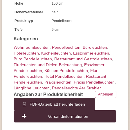
Höhe
150 cm
Höhenverstellbar
nein
Produkttyp
Pendelleuchte
Tiefe
9 cm
Kategorien
Wohnraum­leuchten
,
Pendel­leuchten
,
Büroleuchten
,
Hotelleuchten
,
Küchenleuchten
,
Esszimmer­­leuchten
,
Büro Pendelleuchten
,
Restaurant und Gastroleuchten
,
Flurleuchten und Dielen-Beleuchtung
,
Esszimmer
Pendelleuchten
,
Küchen Pendelleuchten
,
Flur
Pendelleuchten
,
Hotel Pendelleuchten
,
Restaurant
Pendelleuchten
,
Praxisleuchten
,
Praxis Pendelleuchten
,
Längliche Leuchten
,
Pendelleuchte 4er Strahler
Angaben zur Produktsicherheit
Anzeigen
PDF-Datenblatt herunterladen
Versandinformationen