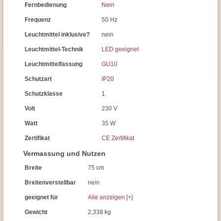
Fernbedienung
Nein
Frequenz
50 Hz
Leuchtmittel inklusive?
nein
Leuchtmittel-Technik
LED geeignet
Leuchtmittelfassung
GU10
Schutzart
IP20
Schutzklasse
1
Volt
230 V
Watt
35 W
Zertifikat
CE Zertifikat
Vermassung und Nutzen
Breite
75 cm
Breitenverstellbar
nein
geeignet für
Alle anzeigen [+]
Gewicht
2,338 kg