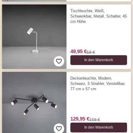
Tischleuchte, Weiß,
Schwenkbar, Metall, Schalter, 45
cm Höhe
49,95 €
59 €
In den Warenkorb
Deckenleuchte, Modern,
Schwarz, 5 Strahler, Verstellbar,
77 cm x 57 cm
129,95 €
159 €
In den Warenkorb