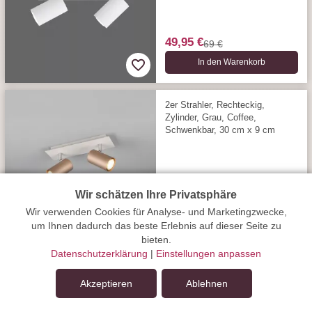
49,95 €
69 €
In den Warenkorb
2er Strahler, Rechteckig,
Zylinder, Grau, Coffee,
Schwenkbar, 30 cm x 9 cm
Wir schätzen Ihre Privatsphäre
59,95 €
79 €
Wir verwenden Cookies für Analyse- und Marketingzwecke,
In den Warenkorb
um Ihnen dadurch das beste Erlebnis auf dieser Seite zu
bieten.
Datenschutzerklärung
|
Einstellungen anpassen
Das könnte Ihnen gefallen
Akzeptieren
Ablehnen
In den Warenkorb