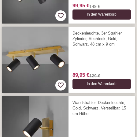
99,95 €
149 €
In den Warenkorb
Deckenleuchte, 3er Strahler,
Zylinder, Rechteck, Gold,
Schwarz, 48 cm x 9 cm
89,95 €
129 €
In den Warenkorb
Wandstrahler, Deckenleuchte,
Gold, Schwarz, Verstellbar, 15
cm Höhe