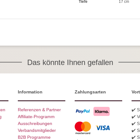
Tiefe
17 cm
Das könnte Ihnen gefallen
Information
Zahlungsarten
Vort
ten
Referenzen & Partner
✔️ 
g
Affiliate-Programm
✔️ V
Ausschreibungen
✔️ 
Verbandsmitglieder
✔️ S
B2B Programme
✔️ S