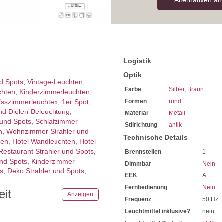
Alternativen a
Logistik
Optik
nd Spots
,
Vintage-Leuchten
,
Farbe
Silber
,
Braun
chten
,
Kinderzimmer­leuchten
,
sszimmer­­leuchten
,
1er Spot
,
Formen
rund
nd Dielen-Beleuchtung
,
Material
Metall
 und Spots
,
Schlafzimmer
Stilrichtung
antik
n
,
Wohnzimmer Strahler und
Technische Details
ten
,
Hotel Wandleuchten
,
Hotel
Restaurant Strahler und Spots
,
Brennstellen
1
und Spots
,
Kinderzimmer
Dimmbar
Nein
ts
,
Deko Strahler und Spots
,
EEK
A
Fernbedienung
Nein
eit
Anzeigen
Frequenz
50 Hz
Leuchtmittel inklusive?
nein