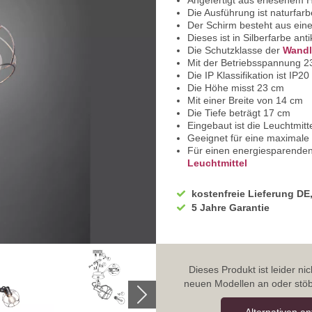
Angefertigt aus erlesenem 
Die Ausführung ist naturfarb
Der Schirm besteht aus eine
Dieses ist in Silberfarbe anti
Die Schutzklasse der
Wandl
Mit der Betriebsspannung 2
Die IP Klassifikation ist I
Die Höhe misst 23 cm
Mit einer Breite von 14 cm
Die Tiefe beträgt 17 cm
Eingebaut ist die Leuchtmit
Geeignet für eine maximale
Für einen energiesparende
Leuchtmittel
Durch LED-Technik erreichen
Sie haben bei uns 5 Jahre Ga
kostenfreie Lieferung DE
Bei Fragen, zögern Sie nicht
5 Jahre Garantie
Wir freuen uns auf Ihre Anf
Dieses Produkt ist leider n
neuen Modellen an oder stöb