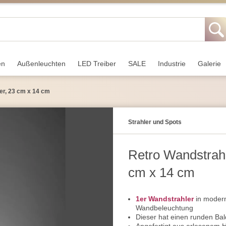
en
Außen­leuchten
LED Treiber
SALE
Industrie
Galerie
ber, 23 cm x 14 cm
Strahler und Spots
Retro Wandstrahle
cm x 14 cm
1er Wandstrahler
in modern
Wandbeleuchtung
Dieser hat einen runden Ba