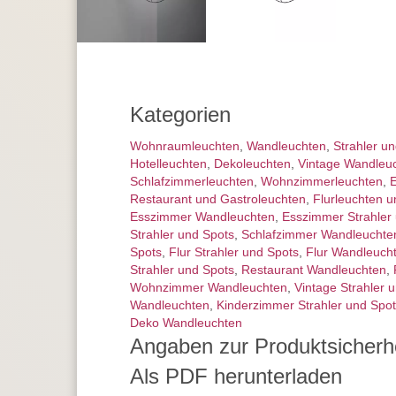
Kategorien
Wohnraum­leuchten
,
Wand­leuchten
,
Strahler u
Hotelleuchten
,
Dekoleuchten
,
Vintage Wandleu
Schlafzimmer­leuchten
,
Wohnzimmer­leuchten
,
E
Restaurant und Gastroleuchten
,
Flurleuchten u
Esszimmer Wandleuchten
,
Esszimmer Strahler
Strahler und Spots
,
Schlafzimmer Wandleuchte
Spots
,
Flur Strahler und Spots
,
Flur Wandleuch
Strahler und Spots
,
Restaurant Wandleuchten
,
Wohnzimmer Wandleuchten
,
Vintage Strahler 
Wandleuchten
,
Kinderzimmer Strahler und Spo
Deko Wandleuchten
Angaben zur Produktsicherh
Als PDF herunterladen