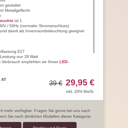
Holz
en gestaltet
m Metallgeflecht
k
euchte
ist 1
30V / 50Hz (normaler Stromanschluss)
P20 und damit als Innenraumbeleuchtung geeignet
telfassung E27
 Leistung von 28 Watt
n Verbrauch empfehlen wir Ihnen
LED-
 Sie Energieeffizienzklasse A
rantie, statt der üblichen 2 Jahre
, AT
29,95 €
39 €
 und kontaktieren Sie uns jederzeit
ragen
inkl. 20% MwSt.
icht mehr verfügbar. Fragen Sie gerne bei uns nach
ern Sie nach ähnlichen Modellen dieser Kategorie.