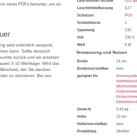
Leuchtmittel-Technik
LED ge
orm eines PDFs herunter, um es
Leuchtmittelfassung
E27
.
Schutzart
IP20
Schutzklasse
1
Spannung
230
uer
Volt
230 V
ng wird ordentlich verpackt,
Watt
6 W
hen kann. Sollte dennoch
Vermassung und Nutzen
uchte zurück und wir ersetzen
Breite
14 cm
dauert 3-10 Werktage. Wird das
Breitenverstellbar
nein
 Bescheid, der Sie darüber
oder zu stornieren. Bei uns
geeignet für
Innenraumb
Hotelbeleuc
Wohnzimmer
Hotelzimme
Kinderzimm
Dekobeleuc
Gewicht
0,45 kg
Höhe
23 cm
Höhenverstellbar
nein
Produkttyp
Strahler