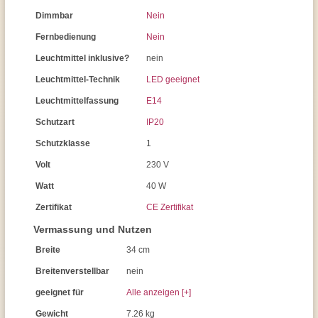
Dimmbar
Nein
Fernbedienung
Nein
Leuchtmittel inklusive?
nein
Leuchtmittel-Technik
LED geeignet
Leuchtmittelfassung
E14
Schutzart
IP20
Schutzklasse
1
Volt
230 V
Watt
40 W
Zertifikat
CE Zertifikat
Vermassung und Nutzen
Breite
34 cm
Breitenverstellbar
nein
geeignet für
Alle anzeigen [+]
Gewicht
7.26 kg