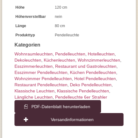
Höhe
120 cm
Höhenverstellbar
nein
Länge
80 cm
Produkttyp
Pendelleuchte
Kategorien
Wohnraum­leuchten
,
Pendel­leuchten
,
Hotelleuchten
,
Dekoleuchten
,
Küchenleuchten
,
Wohnzimmer­leuchten
,
Esszimmer­­leuchten
,
Restaurant und Gastroleuchten
,
Esszimmer Pendelleuchten
,
Küchen Pendelleuchten
,
Wohnzimmer Pendelleuchten
,
Hotel Pendelleuchten
,
Restaurant Pendelleuchten
,
Deko Pendelleuchten
,
Klassische Leuchten
,
Klassische Pendelleuchten
,
Längliche Leuchten
,
Pendelleuchte 6er Strahler
PDF-Datenblatt herunterladen
Versandinformationen