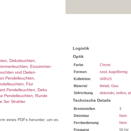
Sie haben bei uns 5 Jahre Ga
Bei Fragen, kontaktieren Sie
Erkundigen Sie sich bei höh
Wir freuen uns auf Ihre Anf
Logistik
Optik
hten
,
Dekoleuchten
,
Farbe
Chrom
immer­leuchten
,
Esszimmer­­
leuchten und Dielen-
Formen
rund
,
kugelförmig
en Pendelleuchten
,
Kollektion
VARUS
delleuchten
,
Flur
Material
Metall
,
Glas
ant Pendelleuchten
,
Deko
Stilrichtung
dekorativ
,
zeitlos
,
at
he Pendelleuchten
,
Runde
Technische Details
e 3er Strahler
Brennstellen
3
Dimmbar
Nein
orm eines PDFs herunter, um es
Fernbedienung
Nein
.
Frequenz
50 Hz