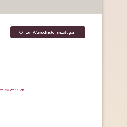
rantie, statt der üblichen 2 Jahre
 uns jederzeit
erer Artikelanzahl nach Mengenrabatten
ragen
zur Wunschliste hinzufügen
traktiv
,
wohnlich