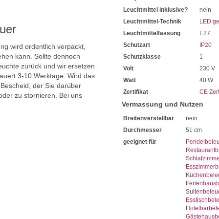
Leuchtmittel inklusive?
nein
Leuchtmittel-Technik
LED ge
uer
Leuchtmittelfassung
E27
Schutzart
IP20
ng wird ordentlich verpackt,
hen kann. Sollte dennoch
Schutzklasse
1
uchte zurück und wir ersetzen
Volt
230 V
dauert 3-10 Werktage. Wird das
Watt
40 W
 Bescheid, der Sie darüber
Zertifikat
CE Zert
oder zu stornieren. Bei uns
Vermassung und Nutzen
Breitenverstellbar
nein
Durchmesser
51 cm
geeignet für
Pendelbele
Restaurantb
Schlafzimme
Esszimmerb
Küchenbele
Ferienhaus
Suitenbeleu
Esstischbel
Hotelbarbel
Gästehausb