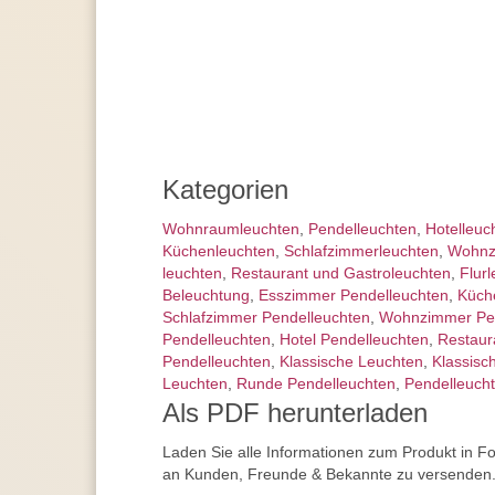
Kategorien
Wohnraum­leuchten
,
Pendel­leuchten
,
Hotelleuc
Küchenleuchten
,
Schlafzimmer­leuchten
,
Wohnz
leuchten
,
Restaurant und Gastroleuchten
,
Flur
Beleuchtung
,
Esszimmer Pendelleuchten
,
Küch
Schlafzimmer Pendelleuchten
,
Wohnzimmer Pen
Pendelleuchten
,
Hotel Pendelleuchten
,
Restaur
Pendelleuchten
,
Klassische Leuchten
,
Klassisc
Leuchten
,
Runde Pendelleuchten
,
Pendelleucht
Als PDF herunterladen
Laden Sie alle Informationen zum Produkt in F
an Kunden, Freunde & Bekannte zu versenden