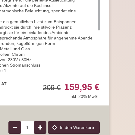
sorgt sie für die perfekte Ausleuchtung
lle Akzente auf die Kochinsel
harmonische Beleuchtung, spendet eine
e ein gemütliches Licht zum Entspannen
druckt sie durch ihre stilvolle Präsenz
rgt sie für ein einladendes Ambiente
 ansprechende Atmosphäre für angenehme Abende
n runden, kugelförmigen Form
Metall und Glas
zvollem Chrom
 von 230V / 50Hz
ichen Stromanschluss
se 1
t sie perfekt für den Innenbereich
eeindruckende 51 cm
, AT
159,95 €
209 €
hältlich
en ausgestattet
inkl. 20% MwSt.
von jeweils 40 Watt geeignet
ie für den Lichtbetrieb
nsatz der innovativen LED-Technologie
nnen Sie hierdurch täglich einsparen
n Sie stromsparende
LED-Leuchtmittel
r Lebensdauer und hoher Qualität
1
In den Warenkorb
die Energieeffizienzklasse A erreichen