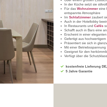
Über einem großen Esstisch 
In der Küche setzt sie stilvo
Für das
Wohnzimmer
eine 
entspannte Atmosphäre
Im
Schlafzimmer
zaubert si
Auch in der Hotellobby beein
In Restaurants und
Cafés
so
Schafft auch in Bars eine
Erscheint in einer elegante
Gefertigt aus hochwertigem 
Präsentiert sie sich in glan
Mit einer Betriebsspannung
Geeignet für den herkömml
Verfügt über die Schutzklas
Die IP20 Klassifikation mach
Der Durchmesser beträgt b
kostenfreie Lieferung DE
In einer Höhe von 120 cm er
5 Jahre Garantie
Mit E27 Leuchtmittelfassung
Für eine maximale Leistung 
3 x Leuchtmittel benötigen S
Wir empfehlen Ihnen den Ei
Sehr hohe Energiekosten kö
Bei uns im Sortiment finde
Diese sind von enorm lange
Mit LED-Technik können Sie 