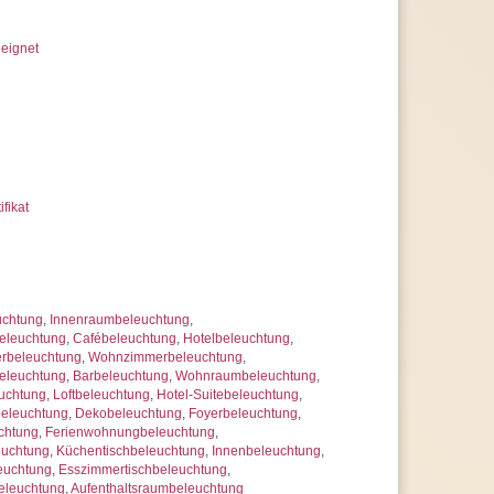
eignet
ifikat
uchtung
,
Innenraumbeleuchtung
,
eleuchtung
,
Cafébeleuchtung
,
Hotelbeleuchtung
,
rbeleuchtung
,
Wohnzimmerbeleuchtung
,
eleuchtung
,
Barbeleuchtung
,
Wohnraumbeleuchtung
,
uchtung
,
Loftbeleuchtung
,
Hotel-Suitebeleuchtung
,
beleuchtung
,
Dekobeleuchtung
,
Foyerbeleuchtung
,
chtung
,
Ferienwohnungbeleuchtung
,
euchtung
,
Küchentischbeleuchtung
,
Innenbeleuchtung
,
euchtung
,
Esszimmertischbeleuchtung
,
eleuchtung
,
Aufenthaltsraumbeleuchtung