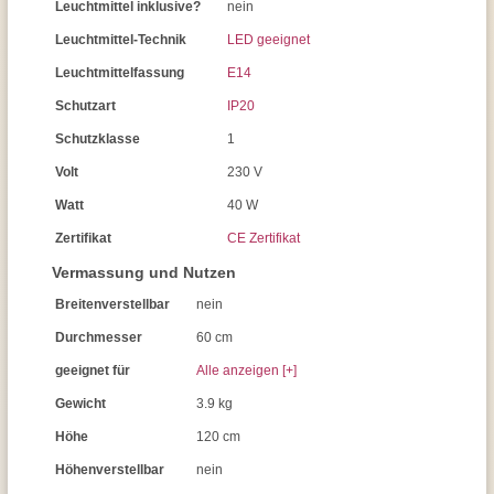
Leuchtmittel inklusive?
nein
Leuchtmittel-Technik
LED geeignet
Leuchtmittelfassung
E14
Schutzart
IP20
Schutzklasse
1
Volt
230 V
Watt
40 W
Zertifikat
CE Zertifikat
Vermassung und Nutzen
Breitenverstellbar
nein
Durchmesser
60 cm
geeignet für
Alle anzeigen [+]
Gewicht
3.9 kg
Höhe
120 cm
Höhenverstellbar
nein