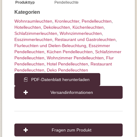
Produkttyp
Pendelleuchte
Kategorien
Wohnraum­leuchten
,
Kronleuchter
,
Pendel­leuchten
,
Hotelleuchten
,
Dekoleuchten
,
Küchenleuchten
,
Schlafzimmer­leuchten
,
Wohnzimmer­leuchten
,
Esszimmer­­leuchten
,
Restaurant und Gastroleuchten
,
Flurleuchten und Dielen-Beleuchtung
,
Esszimmer
Pendelleuchten
,
Küchen Pendelleuchten
,
Schlafzimmer
Pendelleuchten
,
Wohnzimmer Pendelleuchten
,
Flur
Pendelleuchten
,
Hotel Pendelleuchten
,
Restaurant
Pendelleuchten
,
Deko Pendelleuchten
PDF-Datenblatt herunterladen
Versandinformationen
Fragen zum Produkt