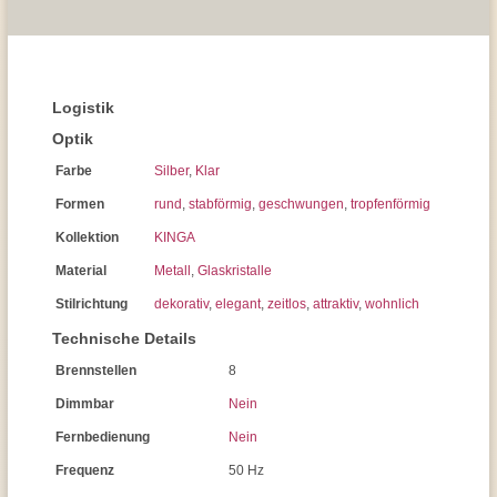
Logistik
Optik
Farbe
Silber
,
Klar
Formen
rund
,
stabförmig
,
geschwungen
,
tropfenförmig
Kollektion
KINGA
Material
Metall
,
Glaskristalle
Stilrichtung
dekorativ
,
elegant
,
zeitlos
,
attraktiv
,
wohnlich
Technische Details
Brennstellen
8
Dimmbar
Nein
Fernbedienung
Nein
Frequenz
50 Hz