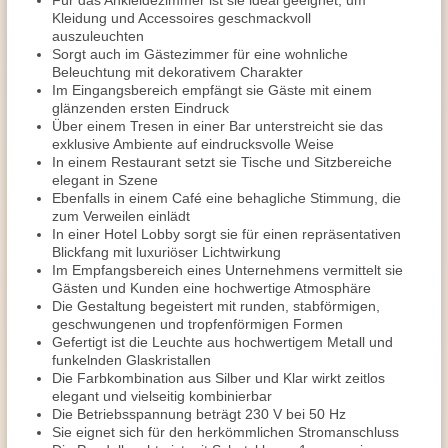
Für das Ankleidezimmer ist sie ideal geeignet, um
Kleidung und Accessoires geschmackvoll
auszuleuchten
Sorgt auch im Gästezimmer für eine wohnliche
Beleuchtung mit dekorativem Charakter
Im Eingangsbereich empfängt sie Gäste mit einem
glänzenden ersten Eindruck
Über einem Tresen in einer Bar unterstreicht sie das
exklusive Ambiente auf eindrucksvolle Weise
In einem Restaurant setzt sie Tische und Sitzbereiche
elegant in Szene
Ebenfalls in einem Café eine behagliche Stimmung, die
zum Verweilen einlädt
In einer Hotel Lobby sorgt sie für einen repräsentativen
Blickfang mit luxuriöser Lichtwirkung
Im Empfangsbereich eines Unternehmens vermittelt sie
Gästen und Kunden eine hochwertige Atmosphäre
Die Gestaltung begeistert mit runden, stabförmigen,
geschwungenen und tropfenförmigen Formen
Gefertigt ist die Leuchte aus hochwertigem Metall und
funkelnden Glaskristallen
Die Farbkombination aus Silber und Klar wirkt zeitlos
elegant und vielseitig kombinierbar
Die Betriebsspannung beträgt 230 V bei 50 Hz
Sie eignet sich für den herkömmlichen Stromanschluss