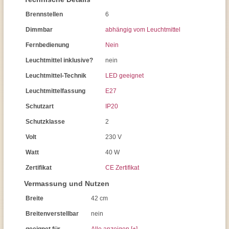
Brennstellen
6
Dimmbar
abhängig vom Leuchtmittel
Fernbedienung
Nein
Leuchtmittel inklusive?
nein
Leuchtmittel-Technik
LED geeignet
Leuchtmittelfassung
E27
Schutzart
IP20
Schutzklasse
2
Volt
230 V
Watt
40 W
Zertifikat
CE Zertifikat
Vermassung und Nutzen
Breite
42 cm
Breitenverstellbar
nein