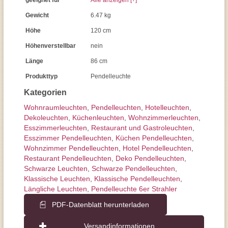
geeignet für
Alle anzeigen [+]
Gewicht
6.47 kg
Höhe
120 cm
Höhenverstellbar
nein
Länge
86 cm
Produkttyp
Pendelleuchte
Kategorien
Wohnraum­leuchten
,
Pendel­leuchten
,
Hotelleuchten
,
Dekoleuchten
,
Küchenleuchten
,
Wohnzimmer­leuchten
,
Esszimmer­­leuchten
,
Restaurant und Gastroleuchten
,
Esszimmer Pendelleuchten
,
Küchen Pendelleuchten
,
Wohnzimmer Pendelleuchten
,
Hotel Pendelleuchten
,
Restaurant Pendelleuchten
,
Deko Pendelleuchten
,
Schwarze Leuchten
,
Schwarze Pendelleuchten
,
Klassische Leuchten
,
Klassische Pendelleuchten
,
Längliche Leuchten
,
Pendelleuchte 6er Strahler
PDF-Datenblatt herunterladen
Versandinformationen