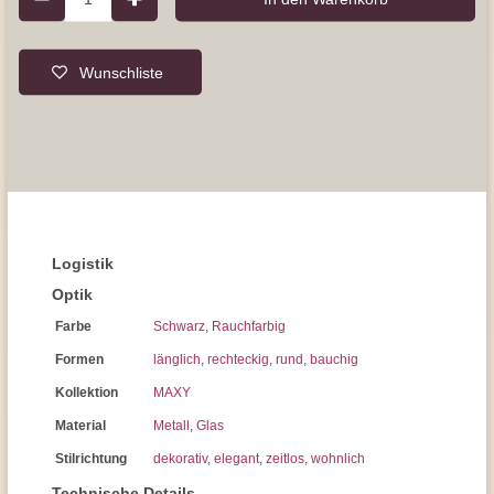
Wunschliste
Logistik
Optik
Farbe
Schwarz
,
Rauchfarbig
Formen
länglich
,
rechteckig
,
rund
,
bauchig
Kollektion
MAXY
Material
Metall
,
Glas
Stilrichtung
dekorativ
,
elegant
,
zeitlos
,
wohnlich
Technische Details