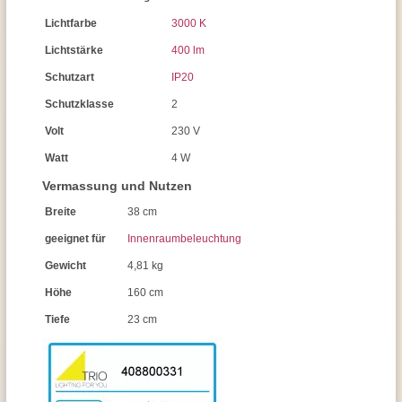
Lichtfarbe
3000 K
Lichtstärke
400 lm
Schutzart
IP20
Schutzklasse
2
Volt
230 V
Watt
4 W
Vermassung und Nutzen
Breite
38 cm
geeignet für
Innenraumbeleuchtung
Gewicht
4,81 kg
Höhe
160 cm
Tiefe
23 cm