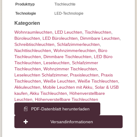
Produkttyp
Tischleuchte
Technologie
LED-Technologie
Kategorien
Wohnraum­leuchten
,
LED Leuchten
,
Tisch­leuchten
,
Büroleuchten
,
LED Büroleuchten
,
Dimmbare Leuchten
,
Schreibtisch­leuchten
,
Schlafzimmer­leuchten
,
Nachttisch­leuchten
,
Wohnzimmer­leuchten
,
Büro
Tischleuchten
,
Dimmbare Tischleuchten
,
LED Büro
Tischleuchten
,
Leseleuchten
,
Schlafzimmer
Tischleuchten
,
Wohnzimmer Tischleuchten
,
Leseleuchten Schlafzimmer
,
Praxisleuchten
,
Praxis
Tischleuchten
,
Weiße Leuchten
,
Weiße Tischleuchten
,
Akkuleuchten
,
Mobile Leuchten mit Akku, Solar & USB
kaufen
,
Akku Tischleuchten
,
Höhenverstellbare
Leuchten
,
Höhenverstellbare Tischleuchten
PDF-Datenblatt herunterladen
Versandinformationen