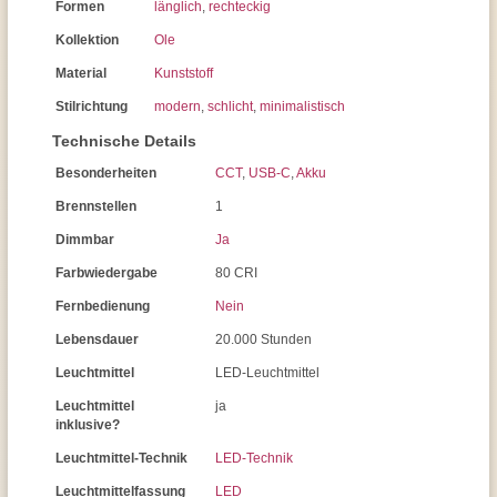
Formen
länglich
,
rechteckig
Kollektion
Ole
Material
Kunststoff
Stilrichtung
modern
,
schlicht
,
minimalistisch
Technische Details
Besonderheiten
CCT
,
USB-C
,
Akku
Brennstellen
1
Dimmbar
Ja
Farbwiedergabe
80 CRI
Fernbedienung
Nein
Lebensdauer
20.000 Stunden
Leuchtmittel
LED-Leuchtmittel
Leuchtmittel
ja
inklusive?
Leuchtmittel-Technik
LED-Technik
Leuchtmittelfassung
LED