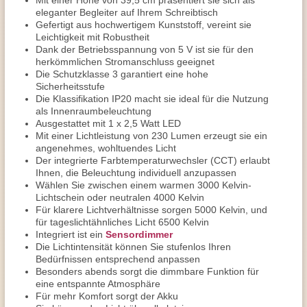
Mit einer Höhe von 39,5 cm präsentiert sie sich als
eleganter Begleiter auf Ihrem Schreibtisch
Gefertigt aus hochwertigem Kunststoff, vereint sie
Leichtigkeit mit Robustheit
Dank der Betriebsspannung von 5 V ist sie für den
herkömmlichen Stromanschluss geeignet
Die Schutzklasse 3 garantiert eine hohe
Sicherheitsstufe
Die Klassifikation IP20 macht sie ideal für die Nutzung
als Innenraumbeleuchtung
Ausgestattet mit 1 x 2,5 Watt LED
Mit einer Lichtleistung von 230 Lumen erzeugt sie ein
angenehmes, wohltuendes Licht
Der integrierte Farbtemperaturwechsler (CCT) erlaubt
Ihnen, die Beleuchtung individuell anzupassen
Wählen Sie zwischen einem warmen 3000 Kelvin-
Lichtschein oder neutralen 4000 Kelvin
Für klarere Lichtverhältnisse sorgen 5000 Kelvin, und
für tageslichtähnliches Licht 6500 Kelvin
Integriert ist ein
Sensordimmer
Die Lichtintensität können Sie stufenlos Ihren
Bedürfnissen entsprechend anpassen
Besonders abends sorgt die dimmbare Funktion für
eine entspannte Atmosphäre
Für mehr Komfort sorgt der Akku