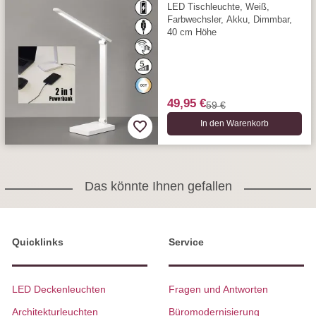
LED Tischleuchte, Weiß,
Farbwechsler, Akku, Dimmbar,
40 cm Höhe
49,95 €
59 €
In den Warenkorb
Das könnte Ihnen gefallen
Quicklinks
Service
LED Deckenleuchten
Fragen und Antworten
Architekturleuchten
Büromodernisierung